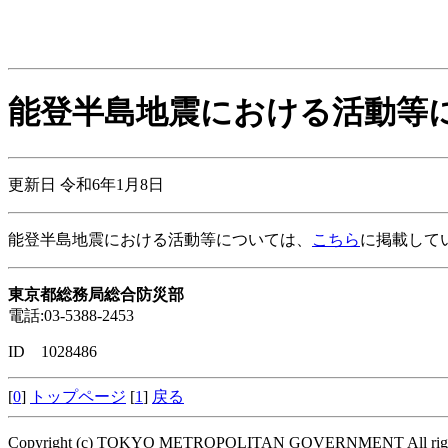
能登半島地震における活動等
更新日 令和6年1月8日
能登半島地震における活動等については、
こちら
に掲載して
東京都総務局総合防災部
電話:03-5388-2453
ID 1028486
[
0
]
トップページ
[
1
]
戻る
Copyright (c) TOKYO METROPOLITAN GOVERNMENT All right