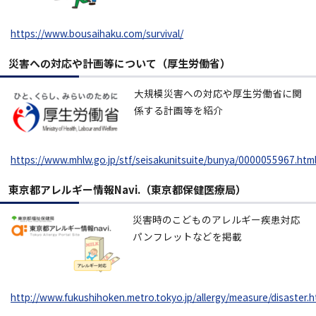
https://www.bousaihaku.com/survival/
災害への対応や計画等について（厚生労働省）
大規模災害への対応や厚生労働省に関
係する計画等を紹介
https://www.mhlw.go.jp/stf/seisakunitsuite/bunya/0000055967.htm
東京都アレルギー情報Navi.（東京都保健医療局）
災害時のこどものアレルギー疾患対応
パンフレットなどを掲載
http://www.fukushihoken.metro.tokyo.jp/allergy/measure/disaster.h