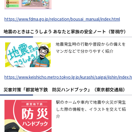
https://www.fdma.go.jp/relocation/bousai_manual/index.html
地震のときはこうしよう あなたと家族の安全ノート（警視庁）
地震発生時の行動や普段からの備えを
マンガなどで分かりやすく紹介
https://www.keishicho.metro.tokyo.lg.jp/kurashi/saigai/jishin/index.
災害対策「都営地下鉄 防災ハンドブック」（東京都交通局）
駅のホームや車内で地震や火災が発生
した際の情報を、イラストを交えて紹
介