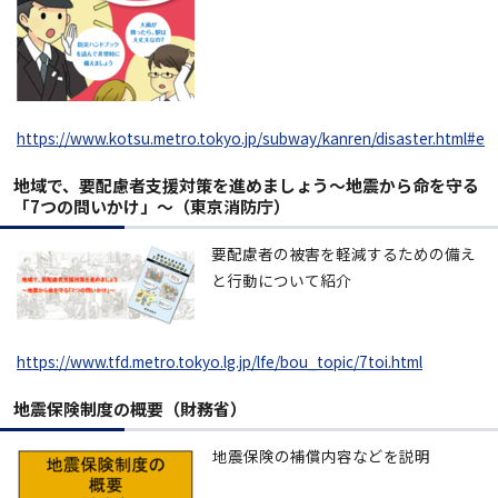
https://www.kotsu.metro.tokyo.jp/subway/kanren/disaster.html#e
地域で、要配慮者支援対策を進めましょう～地震から命を守る
「7つの問いかけ」～（東京消防庁）
要配慮者の被害を軽減するための備え
と行動について紹介
https://www.tfd.metro.tokyo.lg.jp/lfe/bou_topic/7toi.html
地震保険制度の概要（財務省）
地震保険の補償内容などを説明