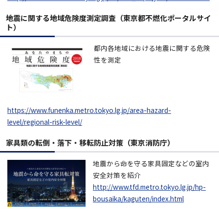
地震に関する地域危険度測定調査（東京都不燃化ポータルサイ
ト）
都内各地域における地震に関する危険
性を測定
https://www.funenka.metro.tokyo.lg.jp/area-hazard-
level/regional-risk-level/
家具類の転倒・落下・移転防止対策（東京消防庁）
地震から命を守る家具固定などの室内
安全対策を紹介
http://www.tfd.metro.tokyo.lg.jp/hp-
bousaika/kaguten/index.html