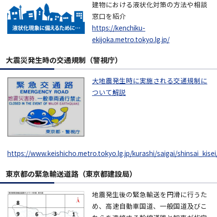
建物における液状化対策の方法や相談
窓口を紹介
https://kenchiku-
ekijoka.metro.tokyo.lg.jp/
大震災発生時の交通規制（警視庁）
大地震発生時に実施される交通規制に
ついて解説
https://www.keishicho.metro.tokyo.lg.jp/kurashi/saigai/shinsai_kisei
東京都の緊急輸送道路（東京都建設局）
地震発生後の緊急輸送を円滑に行うた
め、高速自動車国道、一般国道及びこ