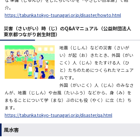
な 準備（じゅんび）をしたらいいかを「やさしい日本語」で紹
介。
https://tabunka.tokyo-tsunagari.or.jp/disaster/howto.html
災害（さいがい）時（じ）のQ&Aマニュアル（公益財団法人
東京都つながり創生財団）
地震（じしん）などの災害（さいが
い）が起（お）きたとき、外国（がい
こく）人（じん）をたすける人（ひ
と）たちのためにつくられたマニュア
ルです。
外国（がいこく）人（じん）のみなさ
んが、地震（じしん）や台風（たいふう）などから、身（み）を
まもることについて学（まな）ぶのにも役（やく）に立（た）ち
ます。
https://tabunka.tokyo-tsunagari.or.jp/disaster/qa.html
風水害