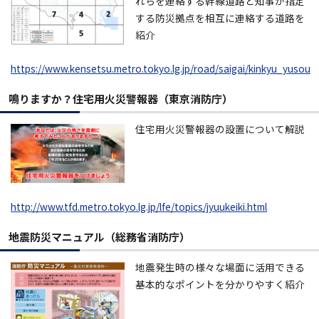
れらを連絡する幹線道路と知事が指定
する防災拠点を相互に連絡する道路を
紹介
https://www.kensetsu.metro.tokyo.lg.jp/road/saigai/kinkyu_yusou
鳴りますか？住宅用火災警報器（東京消防庁）
住宅用火災警報器の設置について解説
http://www.tfd.metro.tokyo.lg.jp/lfe/topics/jyuukeiki.html
地震防災マニュアル（総務省消防庁）
地震発生時の様々な場面に活用できる
基本的なポイントを分かりやすく紹介