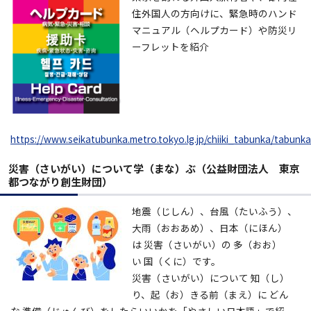
住外国人の方向けに、緊急時のハンド
マニュアル（ヘルプカード）や防災リ
ーフレットを紹介
https://www.seikatubunka.metro.tokyo.lg.jp/chiiki_tabunka/tabun
災害（さいがい）について学（まな）ぶ（公益財団法人 東京
都つながり創生財団）
地震（じしん）、台風（たいふう）、
大雨（おおあめ）、日本（にほん）
は 災害（さいがい）の 多（おお）
い 国（くに）です。
災害（さいがい）について 知（し）
り、起（お）きる前（まえ）に どん