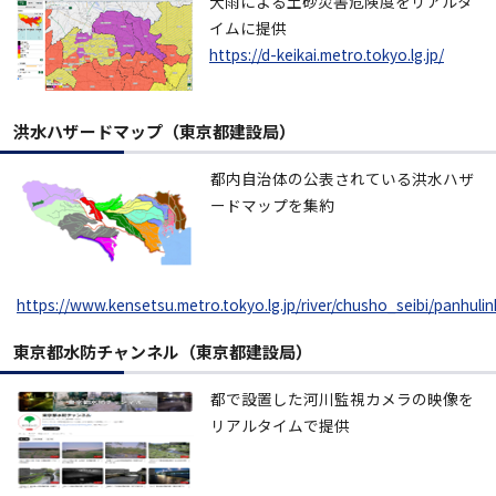
大雨による土砂災害危険度をリアルタ
イムに提供
https://d-keikai.metro.tokyo.lg.jp/
洪水ハザードマップ（東京都建設局）
都内自治体の公表されている洪水ハザ
ードマップを集約
https://www.kensetsu.metro.tokyo.lg.jp/river/chusho_seibi/panhul
東京都水防チャンネル（東京都建設局）
都で設置した河川監視カメラの映像を
リアルタイムで提供