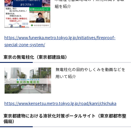
組を紹介
https://www.funenka.metro.tokyo.lg.jp/initiatives/fireproof-
special-zone-system/
東京の無電柱化（東京都建設局）
無電柱化の目的やしくみを動画などを
用いて紹介
https://www.kensetsu.metro.tokyo.lg.jp/road/kanri/chichuka
東京都建物における液状化対策ポータルサイト（東京都都市整
備局）