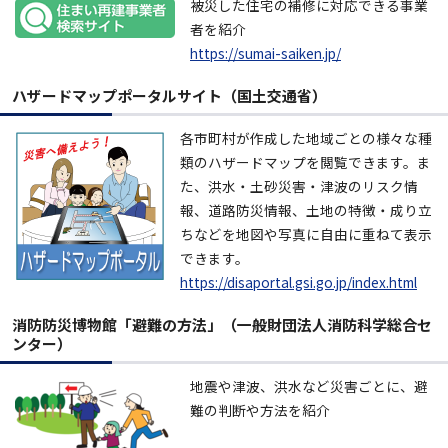
被災した住宅の補修に対応できる事業
者を紹介
https://sumai-saiken.jp/
ハザードマップポータルサイト（国土交通省）
各市町村が作成した地域ごとの様々な種
類のハザードマップを閲覧できます。ま
た、洪水・土砂災害・津波のリスク情
報、道路防災情報、土地の特徴・成り立
ちなどを地図や写真に自由に重ねて表示
できます。
https://disaportal.gsi.go.jp/index.html
消防防災博物館「避難の方法」（一般財団法人消防科学総合セ
ンター）
地震や津波、洪水など災害ごとに、避
難の判断や方法を紹介