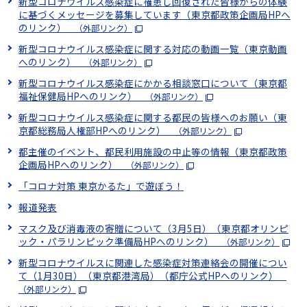
新型コロナウイルス感染症に罹患し回復された皆様からの体験
に基づくメッセージを募集しています（東京都政策企画局HPへ
のリンク）
（外部リンク）
新型コロナウイルス感染症に関する対応の動画一覧（東京動画
へのリンク）
（外部リンク）
新型コロナウイルス感染症にかかる相談窓口について（東京都
福祉保健局HPへのリンク）
（外部リンク）
新型コロナウイルス感染症に関する都民の皆様へのお願い（東
京都総務局人権部HPへのリンク）
（外部リンク）
都主催のイベント、都民利用施設の中止等の情報（東京都政策
企画局HPへのリンク）
（外部リンク）
「コロナ対策 東京かるた」で遊ぼう！
報道発表
マスク及び消毒液の寄贈について（3月5日）（東京都オリンピ
ック・パラリンピック準備局HPへのリンク）
（外部リンク）
新型コロナウイルスに関連した感染症対策連絡会の開催につい
て（1月30日）（東京都港湾局）（都庁公式HPへのリンク）
（外部リンク）