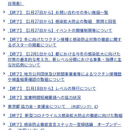
日発表）
【終了】【1月27日から】お問い合わせの多い施設一覧
【終了】【1月27日から】感染拡大防止の取組 質問と回答
【終了】【1月27日から】イベントの開催制限等について
【終了】冬に向けたワクチン接種と感染防止対策の徹底に関す
るポスターの掲載について
【終了】【12月1日から】都における今冬の感染拡大に向けた
対策の基本的な考え方、新レベル分類における事象・指標と主
な対応例について
【終了】地方公共団体及び民間事業者等によるワクチン接種歴
や検査結果確認の取組について
【終了】【1月18日から】レベルの移行について
【終了】営業時間短縮要請への協力状況
東京都 協力金・支援金について
（外部リンク）
【終了】 新型コロナウイルス感染拡大防止の徹底に向けた取組
【終了】感染防止徹底宣言ステッカー登録店舗 オープンデー
タ