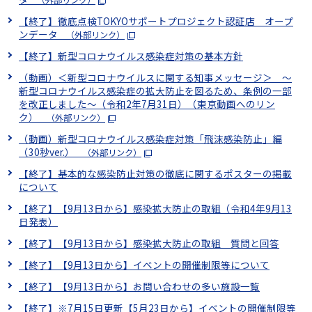
（外部リンク）
【終了】徹底点検TOKYOサポートプロジェクト認証店 オープ
ンデータ
（外部リンク）
【終了】新型コロナウイルス感染症対策の基本方針
（動画）＜新型コロナウイルスに関する知事メッセージ＞ ～
新型コロナウイルス感染症の拡大防止を図るため、条例の一部
を改正しました～（令和2年7月31日）（東京動画へのリン
ク）
（外部リンク）
（動画）新型コロナウイルス感染症対策「飛沫感染防止」編
（30秒ver.）
（外部リンク）
【終了】基本的な感染防止対策の徹底に関するポスターの掲載
について
【終了】【9月13日から】感染拡大防止の取組（令和4年9月13
日発表）
【終了】【9月13日から】感染拡大防止の取組 質問と回答
【終了】【9月13日から】イベントの開催制限等について
【終了】【9月13日から】お問い合わせの多い施設一覧
【終了】※7月15日更新【5月23日から】イベントの開催制限等