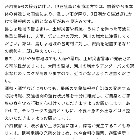
台風第6号の接近に伴い、伊豆諸島と東京地方では、前線や台風本
体の発達した雨雲により、激しい雨が降り、3日朝から昼過ぎにか
けて警報級の大雨となる所がある見込みです。
島しょ地域の皆さまは、土砂災害や暴風、うねりを伴った高波に
厳重に警戒し、大雨、低い土地の浸水、河川の増水に注意してく
ださい。都は、島しょ地域の各町村に対し、職員を配置するなど
の態勢を、既に整えています。
また、23区や多摩地域でも大雨や暴風、土砂災害警報が発表され
る可能性があります。大雨の際は、河川の増水やアンダーパスの冠
水などのリスクが高まりますので、近づかないようご注意くださ
い。
通勤・通学などにおいても、最新の気象情報や自治体の発表する
防災情報、交通機関の運行状況等を十分に確認し、ご自身とご家
族の身を守る行動を心掛けていただきますようお願いします。あ
わせて、テレワークの活用とともに、不要不急の外出などはお控
えいただきますようお願いします。
台風被害は、浸水害や土砂災害に加え、停電が発生することもあ
ります。携帯電話の充電をはじめ、水や食料の備蓄、避難場所・