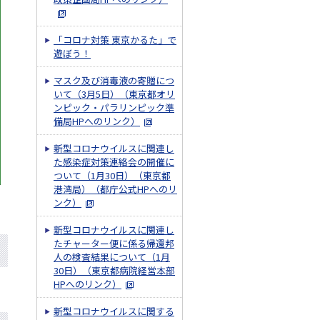
「コロナ対策 東京かるた」で
遊ぼう！
マスク及び消毒液の寄贈につ
いて（3月5日）（東京都オリ
ンピック・パラリンピック準
備局HPへのリンク）
新型コロナウイルスに関連し
た感染症対策連絡会の開催に
ついて（1月30日）（東京都
港湾局）（都庁公式HPへのリ
ンク）
新型コロナウイルスに関連し
たチャーター便に係る帰還邦
人の検査結果について（1月
30日）（東京都病院経営本部
HPへのリンク）
新型コロナウイルスに関する