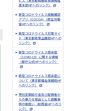
ビス（東京都戦略政策情報推
進本部HPへのリンク）
新型コロナウイルス接触確認
アプリ（COCOA) （厚生労働
省HPへのリンク）
新型コロナウイルス対策サイ
ト（東京都政策企画局HPへの
リンク）
新型コロナウイルス感染症
（COVID-19）に関する情報
（都庁公式HPへのリンク）
新型コロナウイルス感染症に
ついて（東京都福祉保健局HP
へのリンク）
特別定額給付金及び配偶者か
らの暴力を理由とした避難事
例の取扱い（総務省HPへのリ
ンク）