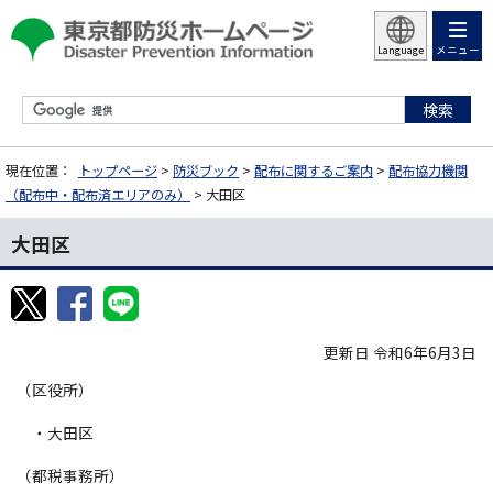
メニュー
Language
現在位置：
トップページ
>
防災ブック
>
配布に関するご案内
>
配布協力機関
（配布中・配布済エリアのみ）
> 大田区
大田区
更新日 令和6年6月3日
（区役所）
・大田区
（都税事務所）