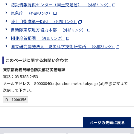
防災情報提供センター（国土交通省）
（外部リンク）
気象庁
（外部リンク）
陸上自衛隊第一師団
（外部リンク）
自衛隊東京地方協力本部
（外部リンク）
NHK@首都圏
（外部リンク）
国立研究開発法人 防災科学技術研究所
（外部リンク）
このページに関する
お問い合わせ
東京都総務局総合防災部防災管理課
電話：03-5388-2453
メールアドレス：S0000040(at)section.metro.tokyo.jp (at)を@に変えて
送信して下さい。
ID 1000356
ページの先頭に戻る