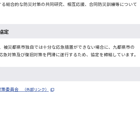
する総合的な防災対策の共同研究、相互応援、合同防災訓練等について
協定
、被災都県市独自では十分な応急措置ができない場合に、九都県市の
応急対策及び復旧対策を円滑に遂行するため、協定を締結しています。
対策委員会
（外部リンク）