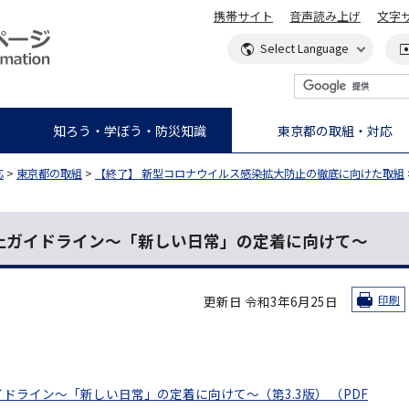
携帯サイト
音声読み上げ
文字
知ろう・学ぼう・防災知識
東京都の取組・対応
応
>
東京都の取組
>
【終了】 新型コロナウイルス感染拡大防止の徹底に向けた取組
止ガイドライン～「新しい日常」の定着に向けて～
更新日 令和3年6月25日
印刷
ドライン～「新しい日常」の定着に向けて～（第3.3版） （PDF