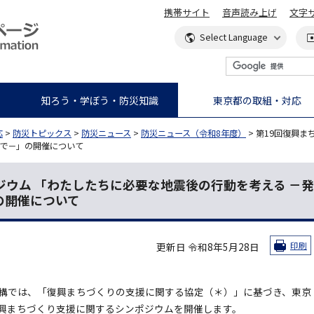
携帯サイト
音声読み上げ
文字
知ろう・学ぼう・防災知識
東京都の取組・対応
応
>
防災トピックス
>
防災ニュース
>
防災ニュース（令和8年度）
> 第19回復興
まで－」の開催について
ジウム 「わたしたちに必要な地震後の行動を考える －発
の開催について
更新日 令和8年5月28日
印刷
構では、「復興まちづくりの支援に関する協定（＊）」に基づき、東京
興まちづくり支援に関するシンポジウムを開催します。