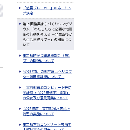
「感震ブレーカー」のネーミン
グ決定！
第19回復興まちづくりシンポジ
ウム 「わたしたちに必要な地震
後の行動を考える －発生直後か
ら生活再建まで－」の開催につ
いて
東京都防災会議地震部会（第1
回）の開催について
令和8年5月の都庁屋上ヘリコプ
ター離着陸訓練について
「東京都石油コンビナート等防
災計画（令和8年修正）素案」
の公表及び意見募集について
令和8年度 東京都風水害机上
演習の実施について
東京都石油コンビナート等防災
本部幹事会の開催について