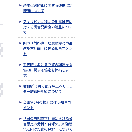
通電火災防止に関する連携協定
締結について
フィリピン共和国の地震被害に
対する災害見舞金の贈呈につい
て
国の「首都直下地震緊急対策推
進基本計画」に係る知事コメン
ト
災害時における物資の調達支援
協力に関する協定を締結しま
す。
令和8年6月の都庁屋上ヘリコプ
ター離着陸訓練について
台風第6号の接近に伴う知事コ
メント
「国の首都直下地震における被
害想定の分析と首都東京の強靭
化に向けた都の見解」について