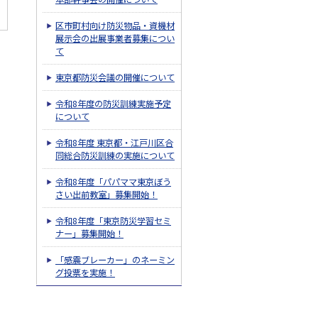
区市町村向け防災物品・資機材
展示会の出展事業者募集につい
て
東京都防災会議の開催について
令和8年度の防災訓練実施予定
について
令和8年度 東京都・江戸川区合
同総合防災訓練の実施について
令和8年度「パパママ東京ぼう
さい出前教室」募集開始！
令和8年度「東京防災学習セミ
ナー」募集開始！
「感震ブレーカー」のネーミン
グ投票を実施！