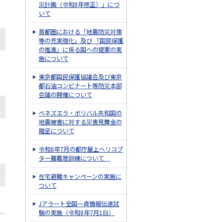
災計画（令和8年修正）」につ
いて
首都圏における「地震防災対策
等の充実強化」及び 「国民保護
の推進」に係る国への提案の実
施について
東京都国民保護協議会及び東京
都石油コンビナート等防災本部
会議の開催について
ベネズエラ・ボリバル共和国の
地震被害に対する災害見舞金の
贈呈について
令和8年7月の都庁屋上ヘリコプ
ター離着陸訓練について
在宅避難キャンペーンの実施に
ついて
Jアラート全国一斉情報伝達試
験の実施（令和8年7月1日）