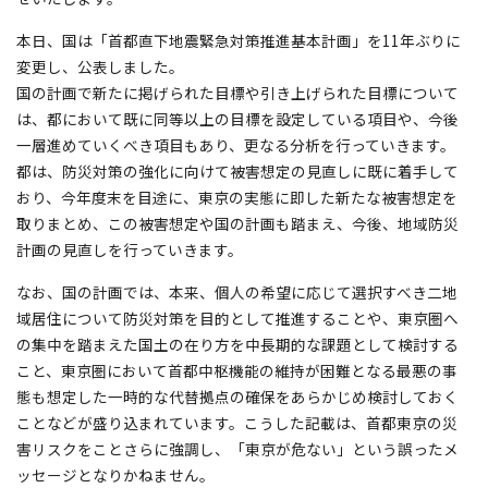
本日、国は「首都直下地震緊急対策推進基本計画」を11年ぶりに
変更し、公表しました。
国の計画で新たに掲げられた目標や引き上げられた目標について
は、都において既に同等以上の目標を設定している項目や、今後
一層進めていくべき項目もあり、更なる分析を行っていきます。
都は、防災対策の強化に向けて被害想定の見直しに既に着手して
おり、今年度末を目途に、東京の実態に即した新たな被害想定を
取りまとめ、この被害想定や国の計画も踏まえ、今後、地域防災
計画の見直しを行っていきます。
なお、国の計画では、本来、個人の希望に応じて選択すべき二地
域居住について防災対策を目的として推進することや、東京圏へ
の集中を踏まえた国土の在り方を中長期的な課題として検討する
こと、東京圏において首都中枢機能の維持が困難となる最悪の事
態も想定した一時的な代替拠点の確保をあらかじめ検討しておく
ことなどが盛り込まれています。こうした記載は、首都東京の災
害リスクをことさらに強調し、「東京が危ない」という誤ったメ
ッセージとなりかねません。