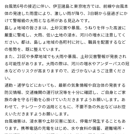
台風第6号の接近に伴い、伊豆諸島と東京地方では、前線や台風本
体の発達した雨雲により、激しい雨が降り、3日朝から昼過ぎにか
けて警報級の大雨となる所がある見込みです。
島しょ地域の皆さまは、土砂災害や暴風、うねりを伴った高波に
厳重に警戒し、大雨、低い土地の浸水、河川の増水に注意してく
ださい。都は、島しょ地域の各町村に対し、職員を配置するなど
の態勢を、既に整えています。
また、23区や多摩地域でも大雨や暴風、土砂災害警報が発表され
る可能性があります。大雨の際は、河川の増水やアンダーパスの冠
水などのリスクが高まりますので、近づかないようご注意くださ
い。
通勤・通学などにおいても、最新の気象情報や自治体の発表する
防災情報、交通機関の運行状況等を十分に確認し、ご自身とご家
族の身を守る行動を心掛けていただきますようお願いします。あ
わせて、テレワークの活用とともに、不要不急の外出などはお控
えいただきますようお願いします。
台風被害は、浸水害や土砂災害に加え、停電が発生することもあ
ります。携帯電話の充電をはじめ、水や食料の備蓄、避難場所・