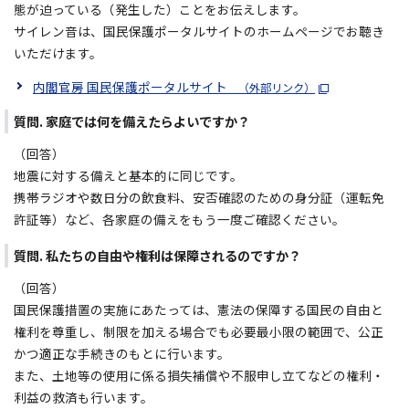
態が迫っている（発生した）ことをお伝えします。
サイレン音は、国民保護ポータルサイトのホームページでお聴き
いただけます。
内閣官房 国民保護ポータルサイト
（外部リンク）
質問. 家庭では何を備えたらよいですか？
（回答）
地震に対する備えと基本的に同じです。
携帯ラジオや数日分の飲食料、安否確認のための身分証（運転免
許証等）など、各家庭の備えをもう一度ご確認ください。
質問. 私たちの自由や権利は保障されるのですか？
（回答）
国民保護措置の実施にあたっては、憲法の保障する国民の自由と
権利を尊重し、制限を加える場合でも必要最小限の範囲で、公正
かつ適正な手続きのもとに行います。
また、土地等の使用に係る損失補償や不服申し立てなどの権利・
利益の救済も行います。