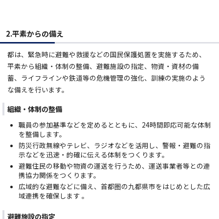
2.平素からの備え
都は、緊急時に避難や救援などの国民保護処置を実施するため、
平素から組織・体制の整備、避難施設の指定、物資・資材の備
蓄、ライフラインや鉄道等の危機管理の強化、訓練の実施のよう
な備えを行います。
組織・体制の整備
職員の参加基準などを定めるとともに、24時間即応可能な体制
を整備します。
防災行政無線やテレビ、ラジオなどを活用し、警報・避難の指
示などを迅速・的確に伝える体制をつくります。
避難住民の移動や物資の運送を行うため、運送事業者等との連
携協力関係をつくります。
広域的な避難などに備え、首都圏の九都県市をはじめとした広
域連携を確保します
。
避難施設の指定