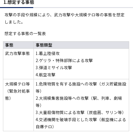
1.想定する事態
攻撃の手段や規模により、武力攻撃や大規模テロ等の事態を想定
しました。
想定する事態の一覧表
事態
事態類型
武力攻撃事態
1.着上陸侵攻
2.ゲリラ・特殊部隊による攻撃
3.弾道ミサイル攻撃
4.航空攻撃
大規模テロ等
1.危険物質を有する施設への攻撃（ガス貯蔵施設
（緊急対処事
等）
態）
2.大規模集客施設等への攻撃（駅、列車、劇場
等）
3.大量殺傷物質による攻撃（炭疽菌、サリン等）
4.交通機関を破壊手段とした攻撃（航空機による
自爆テロ）