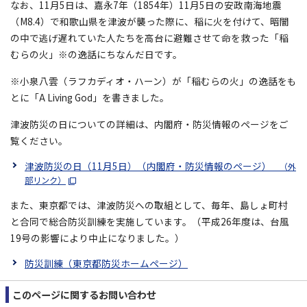
なお、11月5日は、嘉永7年（1854年）11月5日の安政南海地震
（M8.4）で和歌山県を津波が襲った際に、稲に火を付けて、暗闇
の中で逃げ遅れていた人たちを高台に避難させて命を救った「稲
むらの火」※の逸話にちなんだ日です。
※小泉八雲（ラフカディオ・ハーン）が「稲むらの火」の逸話をも
とに「A Living God」を書きました。
津波防災の日についての詳細は、内閣府・防災情報のページをご
覧ください。
津波防災の日（11月5日）（内閣府・防災情報のページ）
（外
部リンク）
また、東京都では、津波防災への取組として、毎年、島しょ町村
と合同で総合防災訓練を実施しています。（平成26年度は、台風
19号の影響により中止になりました。）
防災訓練（東京都防災ホームページ）
このページに関する
お問い合わせ