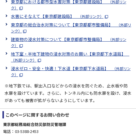
東京都における都市型水害対策【東京都建設局】
（外部リン
ク）
水害にそなえて【東京都建設局】
（外部リンク）
東京都の総合治水対策について【東京都都市整備局】
（外部リ
ンク）
建築物の浸水対策について【東京都都市整備局】
（外部リン
ク）
地下室・半地下建物の浸水対策のお願い【東京都下水道局】
（外部リンク）
浸水ゼロ・安全・快適！下水道【東京都下水道局】
（外部リン
ク）
※地下鉄では、駅出入口などからの浸水を防ぐため、止水板や防
水扉を設けています。さらに、トンネル内にも防水扉を設け、浸水
があっても被害が拡がらないようにしています。
このページに関する
お問い合わせ
東京都総務局総合防災部防災管理課
電話：03-5388-2453