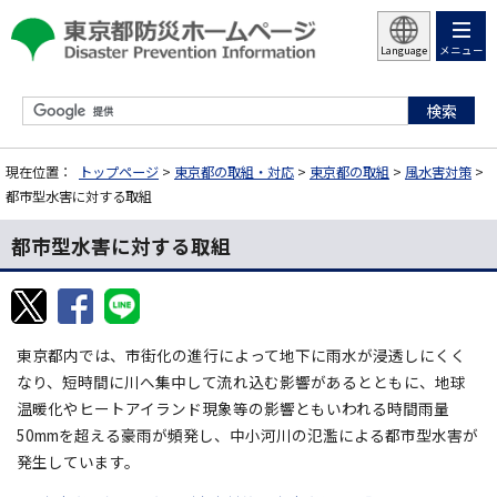
メニュー
Language
現在位置：
トップページ
>
東京都の取組・対応
>
東京都の取組
>
風水害対策
>
都市型水害に対する取組
都市型水害に対する取組
東京都内では、市街化の進行によって地下に雨水が浸透しにくく
なり、短時間に川へ集中して流れ込む影響があるとともに、地球
温暖化やヒートアイランド現象等の影響ともいわれる時間雨量
50mmを超える豪雨が頻発し、中小河川の氾濫による都市型水害が
発生しています。