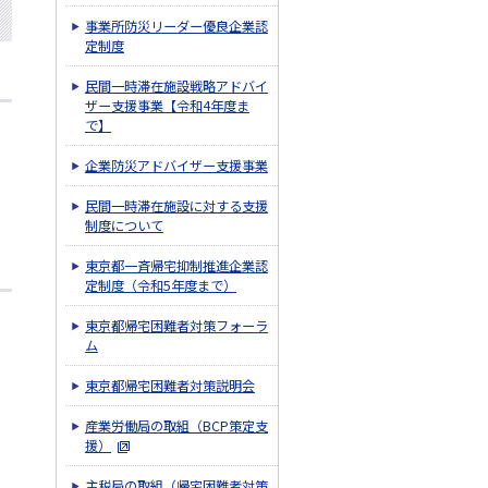
事業所防災リーダー優良企業認
定制度
民間一時滞在施設戦略アドバイ
ザー支援事業【令和4年度ま
で】
企業防災アドバイザー支援事業
民間一時滞在施設に対する支援
制度について
東京都一斉帰宅抑制推進企業認
定制度（令和5年度まで）
東京都帰宅困難者対策フォーラ
ム
東京都帰宅困難者対策説明会
産業労働局の取組（BCP策定支
援）
主税局の取組（帰宅困難者対策