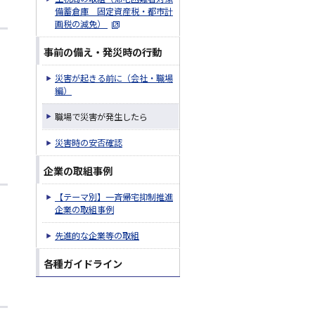
備蓄倉庫 固定資産税・都市計
画税の減免）
事前の備え・発災時の行動
災害が起きる前に（会社・職場
編）
職場で災害が発生したら
災害時の安否確認
企業の取組事例
【テーマ別】一斉帰宅抑制推進
企業の取組事例
先進的な企業等の取組
各種ガイドライン