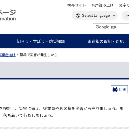
携帯サイト
音声読み上げ
文字
知ろう・学ぼう・防災知識
東京都の取組・対応
事業者向け
> 職場で災害が発生したら
印刷
を検討し、災害に備え、従業員やお客様を災害から守りましょう。ま
、落ち着いて行動しましょう。