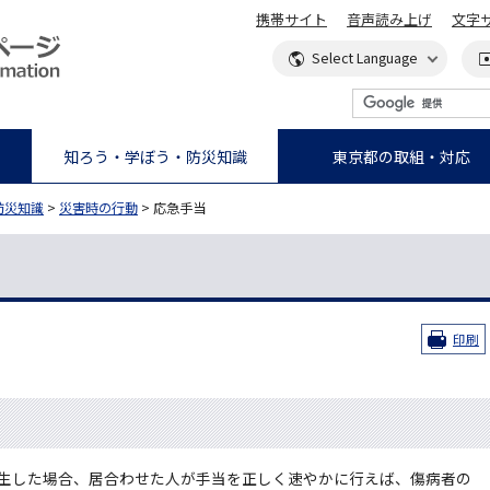
携帯サイト
音声読み上げ
文字
知ろう・学ぼう・防災知識
東京都の取組・対応
防災知識
>
災害時の行動
> 応急手当
印刷
生した場合、居合わせた人が手当を正しく速やかに行えば、傷病者の