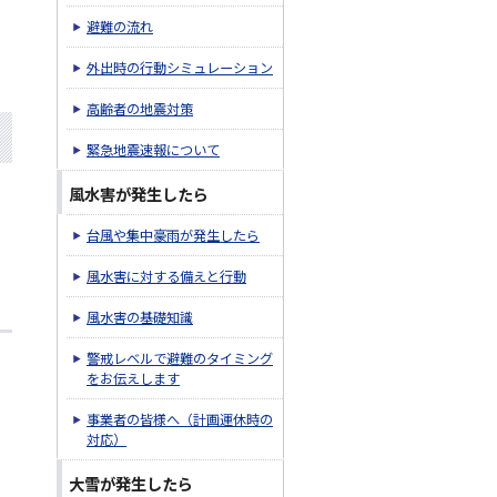
避難の流れ
外出時の行動シミュレーション
高齢者の地震対策
緊急地震速報について
風水害が発生したら
台風や集中豪雨が発生したら
風水害に対する備えと行動
風水害の基礎知識
警戒レベルで避難のタイミング
をお伝えします
事業者の皆様へ（計画運休時の
対応）
大雪が発生したら