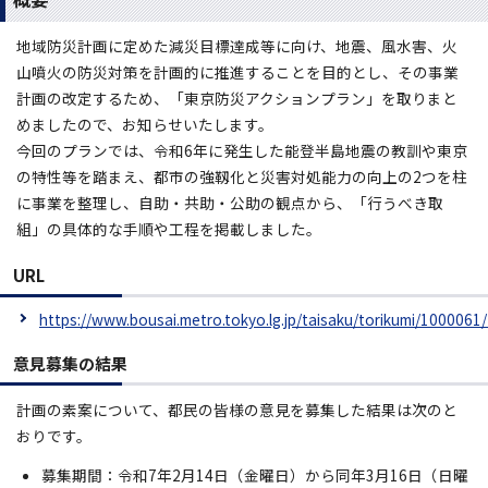
地域防災計画に定めた減災目標達成等に向け、地震、風水害、火
山噴火の防災対策を計画的に推進することを目的とし、その事業
計画の改定するため、「東京防災アクションプラン」を取りまと
めましたので、お知らせいたします。
今回のプランでは、令和6年に発生した能登半島地震の教訓や東京
の特性等を踏まえ、都市の強靱化と災害対処能力の向上の2つを柱
に事業を整理し、自助・共助・公助の観点から、「行うべき取
組」の具体的な手順や工程を掲載しました。
URL
https://www.bousai.metro.tokyo.lg.jp/taisaku/torikumi/1000061
意見募集の結果
計画の素案について、都民の皆様の意見を募集した結果は次のと
おりです。
募集期間：令和7年2月14日（金曜日）から同年3月16日（日曜