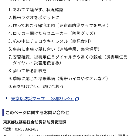
あわてず騒がず、状況確認
携帯ラジオをポケットに
作っておこう帰宅地図（東京都防災マップを見る ）
ロッカー開けたらスニーカー（防災グッズ）
机の中にチョコやキャラメル（簡易食料）
事前に家族で話し合い（連絡手段、集合場所）
安否確認、災害用伝言ダイヤル等や遠くの親戚（災害用伝言
ダイヤル・災害用伝言板）
歩いて帰る訓練を
季節に応じた冷暖準備（携帯カイロやタオルなど）
声を掛け合い、助け合おう
東京都防災マップ
（外部リンク）
このページに関する
お問い合わせ
東京都総務局総合防災部防災管理課
電話：03-5388-2453
メールアドレス：S0000040(at)section.metro.tokyo.jp (at)を@に変えて