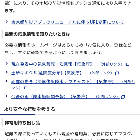
能）により、その地域の防災情報もプッシュ通知により入手でき
ます。
東京都防災アプリのリニューアルに伴うURL変更について
最新の気象情報を知りたいときは
必要な情報のホームページはあらかじめ「お気に入り」登録など
をし、すぐに確認できるようにしておきましょう。
現在発表中の気象警報・注意報【気象庁】
（外部リンク）
土砂キキクル(危険度分布)【気象庁】
（外部リンク）
雨雲の動き（高解像度降水ナウキャスト）【気象庁】
（外部リ
ンク）
今後の雨（降水短時間予報）【気象庁】
（外部リンク）
より安全な行動を考える
非常用持ち出し品
避難の際に持っていくものは現金や常用薬、必要に応じてマスク、