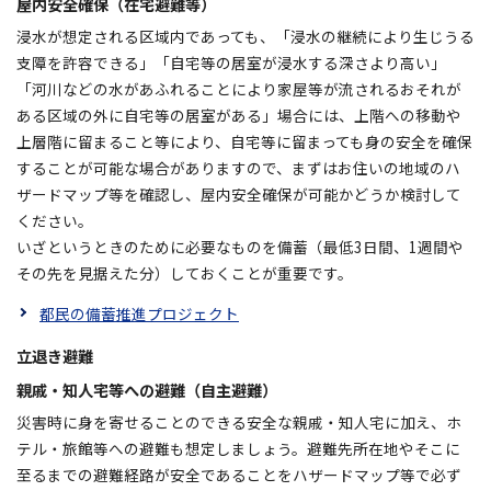
屋内安全確保（在宅避難等）
浸水が想定される区域内であっても、「浸水の継続により生じうる
支障を許容できる」「自宅等の居室が浸水する深さより高い」
「河川などの水があふれることにより家屋等が流されるおそれが
ある区域の外に自宅等の居室がある」場合には、上階への移動や
上層階に留まること等により、自宅等に留まっても身の安全を確保
することが可能な場合がありますので、まずはお住いの地域のハ
ザードマップ等を確認し、屋内安全確保が可能かどうか検討して
ください。
いざというときのために必要なものを備蓄（最低3日間、1週間や
その先を見据えた分）しておくことが重要です。
都民の備蓄推進プロジェクト
立退き避難
親戚・知人宅等への避難（自主避難）
災害時に身を寄せることのできる安全な親戚・知人宅に加え、ホ
テル・旅館等への避難も想定しましょう。避難先所在地やそこに
至るまでの避難経路が安全であることをハザードマップ等で必ず