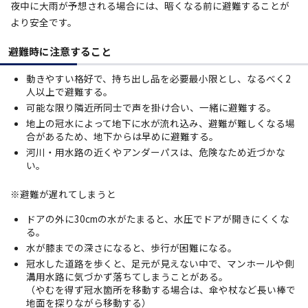
夜中に大雨が予想される場合には、暗くなる前に避難することが
より安全です。
避難時に注意すること
動きやすい格好で、持ち出し品を必要最小限とし、なるべく2
人以上で避難する。
可能な限り隣近所同士で声を掛け合い、一緒に避難する。
地上の冠水によって地下に水が流れ込み、避難が難しくなる場
合があるため、地下からは早めに避難する。
河川・用水路の近くやアンダーパスは、危険なため近づかな
い。
※避難が遅れてしまうと
ドアの外に30cmの水がたまると、水圧でドアが開きにくくな
る。
水が膝までの深さになると、歩行が困難になる。
冠水した道路を歩くと、足元が見えない中で、マンホールや側
溝用水路に気づかず落ちてしまうことがある。
（やむを得ず冠水箇所を移動する場合は、傘や杖など長い棒で
地面を探りながら移動する）