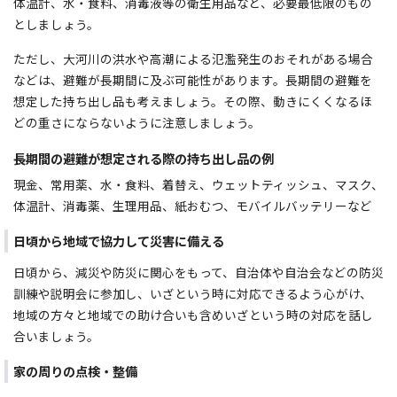
体温計、水・食料、消毒液等の衛生用品など、必要最低限のもの
としましょう。
ただし、大河川の洪水や高潮による氾濫発生のおそれがある場合
などは、避難が長期間に及ぶ可能性があります。長期間の避難を
想定した持ち出し品も考えましょう。その際、動きにくくなるほ
どの重さにならないように注意しましょう。
長期間の避難が想定される際の持ち出し品の例
現金、常用薬、水・食料、着替え、ウェットティッシュ、マスク、
体温計、消毒薬、生理用品、紙おむつ、モバイルバッテリーなど
日頃から地域で協力して災害に備える
日頃から、減災や防災に関心をもって、自治体や自治会などの防災
訓練や説明会に参加し、いざという時に対応できるよう心がけ、
地域の方々と地域での助け合いも含めいざという時の対応を話し
合いましょう。
家の周りの点検・整備