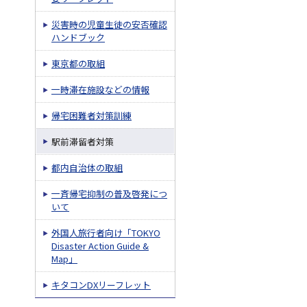
災害時の児童生徒の安否確認
ハンドブック
東京都の取組
一時滞在施設などの情報
帰宅困難者対策訓練
駅前滞留者対策
都内自治体の取組
一斉帰宅抑制の普及啓発につ
いて
外国人旅行者向け「TOKYO
Disaster Action Guide &
Map」
キタコンDXリーフレット