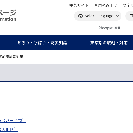
携帯サイト
音声読み上げ
文字
知ろう・学ぼう・防災知識
東京都の取組・対応
 駅前滞留者対策
駅（八王子市）
（大田区）