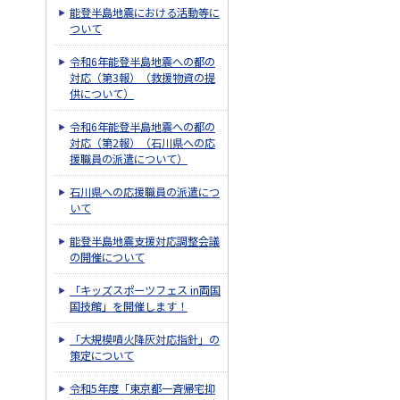
能登半島地震における活動等に
ついて
令和6年能登半島地震への都の
対応（第3報）（救援物資の提
供について）
令和6年能登半島地震への都の
対応（第2報）（石川県への応
援職員の派遣について）
石川県への応援職員の派遣につ
いて
能登半島地震支援対応調整会議
の開催について
「キッズスポーツフェス in両国
国技館」を開催します！
「大規模噴火降灰対応指針」の
策定について
令和5年度「東京都一斉帰宅抑