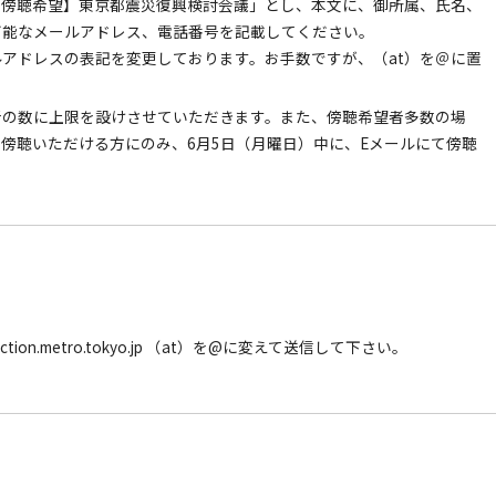
【傍聴希望】東京都震災復興検討会議」とし、本文に、御所属、氏名、
可能なメールアドレス、電話番号を記載してください。
アドレスの表記を変更しております。お手数ですが、（at）を＠に置
者の数に上限を設けさせていただきます。また、傍聴希望者多数の場
傍聴いただける方にのみ、6月5日（月曜日）中に、Eメールにて傍聴
tion.metro.tokyo.jp （at）を@に変えて送信して下さい。