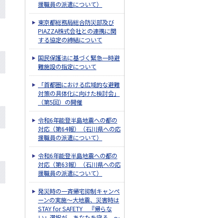
援職員の派遣について）
東京都総務局総合防災部及び
PIAZZA株式会社との連携に関
する協定の締結について
国民保護法に基づく緊急一時避
難施設の指定について
「首都圏における広域的な避難
対策の具体化に向けた検討会」
（第5回）の開催
令和6年能登半島地震への都の
対応（第64報）（石川県への応
援職員の派遣について）
令和6年能登半島地震への都の
対応（第63報）（石川県への応
援職員の派遣について）
発災時の一斉帰宅抑制キャンペ
ーンの実施～大地震、災害時は
STAY for SAFETY 『帰らな
い』選択が、あなたを守る。～