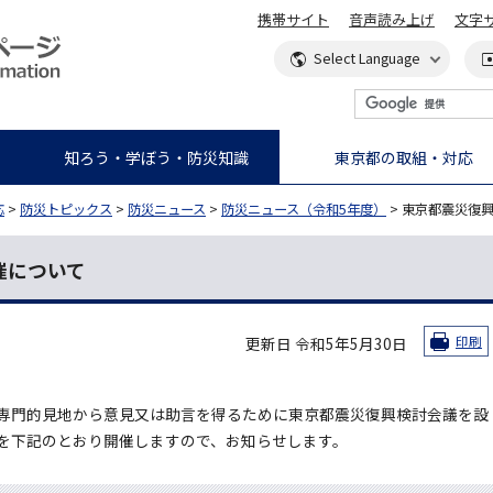
携帯サイト
音声読み上げ
文字
知ろう・学ぼう・防災知識
東京都の取組・対応
応
>
防災トピックス
>
防災ニュース
>
防災ニュース（令和5年度）
> 東京都震災復
催について
更新日 令和5年5月30日
印刷
専門的見地から意見又は助言を得るために東京都震災復興検討会議を設
を下記のとおり開催しますので、お知らせします。