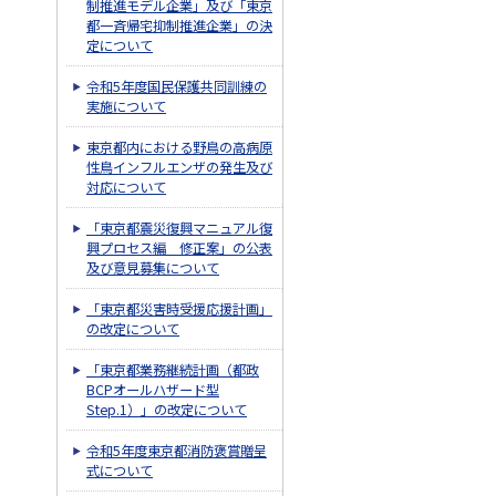
制推進モデル企業」及び「東京
都一斉帰宅抑制推進企業」の決
定について
令和5年度国民保護共同訓練の
実施について
東京都内における野鳥の高病原
性鳥インフルエンザの発生及び
対応について
「東京都震災復興マニュアル復
興プロセス編 修正案」の公表
及び意見募集について
「東京都災害時受援応援計画」
の改定について
「東京都業務継続計画（都政
BCPオールハザード型
Step.1）」の改定について
令和5年度東京都消防褒賞贈呈
式について