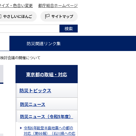
サイズ・色合い変更
都庁総合ホームページ
やさしいにほんご
サイトマップ
防災関連リンク集
興検討会議の開催について
東京都の取組・対応
防災トピックス
防災ニュース
防災ニュース（令和5年度）
令和6年能登半島地震への都の
対応（第66報）（石川県への応