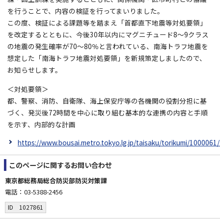
を行うことで、内容の検証を行ってまいりました。
この度、検証による課題等を踏まえ「首都直下地震等対処要領」
を改定するとともに、今後30年以内にマグニチュード8～9クラス
の地震の発生確率が70～80％と言われている、南海トラフ地震を
想定した「南海トラフ地震対処要領」を新規策定しましたので、
お知らせします。
＜対処要領＞
都、警察、消防、自衛隊、海上保安庁等の各機関の役割分担に基
づく、発災後72時間を中心に取り組む基本的な連携の内容と手順
を示す、内部的な計画
https://www.bousai.metro.tokyo.lg.jp/taisaku/torikumi/1000061
このページに関する
お問い合わせ
東京都総務局総合防災部防災対策課
電話：03-5388-2456
ID 1027861