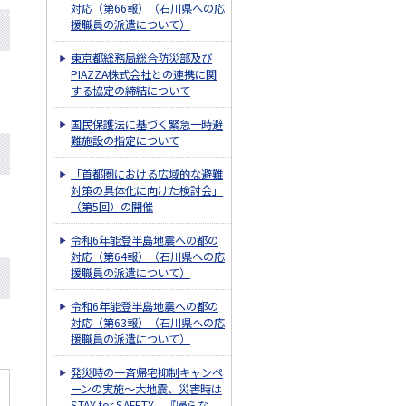
対応（第66報）（石川県への応
援職員の派遣について）
東京都総務局総合防災部及び
PIAZZA株式会社との連携に関
する協定の締結について
国民保護法に基づく緊急一時避
難施設の指定について
「首都圏における広域的な避難
対策の具体化に向けた検討会」
（第5回）の開催
令和6年能登半島地震への都の
対応（第64報）（石川県への応
援職員の派遣について）
令和6年能登半島地震への都の
対応（第63報）（石川県への応
援職員の派遣について）
発災時の一斉帰宅抑制キャンペ
ーンの実施～大地震、災害時は
STAY for SAFETY 『帰らな