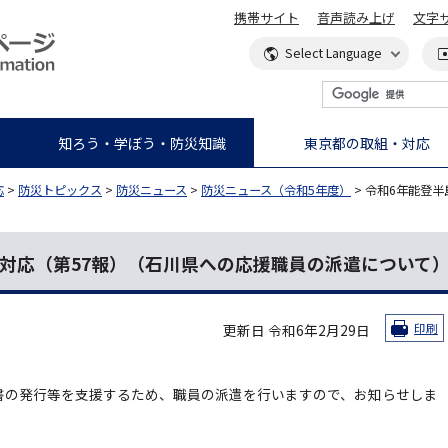
携帯サイト
音声読み上げ
文字
知ろう・学ぼう・防災知識
東京都の取組・対応
応
>
防災トピックス
>
防災ニュース
>
防災ニュース（令和5年度）
> 令和6年能登
対応（第57報）（石川県への応援職員の派遣について
更新日 令和6年2月29日
印刷
書の発行等を支援するため、職員の派遣を行いますので、お知らせしま