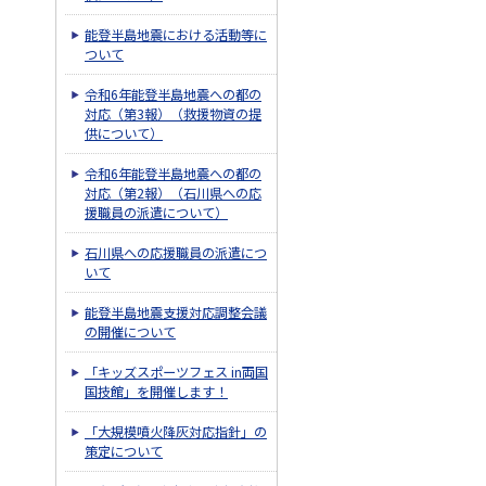
能登半島地震における活動等に
ついて
令和6年能登半島地震への都の
対応（第3報）（救援物資の提
供について）
令和6年能登半島地震への都の
対応（第2報）（石川県への応
援職員の派遣について）
石川県への応援職員の派遣につ
いて
能登半島地震支援対応調整会議
の開催について
「キッズスポーツフェス in両国
国技館」を開催します！
「大規模噴火降灰対応指針」の
策定について