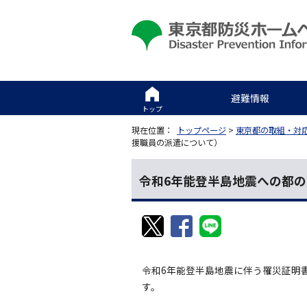
避難情報
トップ
現在位置：
トップページ
>
東京都の取組・対
援職員の派遣について）
令和6年能登半島地震への都の
令和6年能登半島地震に伴う罹災証明
す。