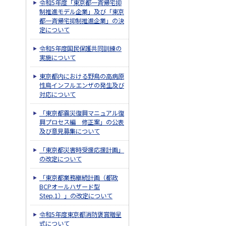
令和5年度「東京都一斉帰宅抑
制推進モデル企業」及び「東京
都一斉帰宅抑制推進企業」の決
定について
令和5年度国民保護共同訓練の
実施について
東京都内における野鳥の高病原
性鳥インフルエンザの発生及び
対応について
「東京都震災復興マニュアル復
興プロセス編 修正案」の公表
及び意見募集について
「東京都災害時受援応援計画」
の改定について
「東京都業務継続計画（都政
BCPオールハザード型
Step.1）」の改定について
令和5年度東京都消防褒賞贈呈
式について