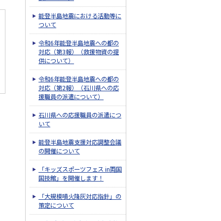
能登半島地震における活動等に
ついて
令和6年能登半島地震への都の
対応（第3報）（救援物資の提
供について）
令和6年能登半島地震への都の
対応（第2報）（石川県への応
援職員の派遣について）
石川県への応援職員の派遣につ
いて
能登半島地震支援対応調整会議
の開催について
「キッズスポーツフェス in両国
国技館」を開催します！
「大規模噴火降灰対応指針」の
策定について