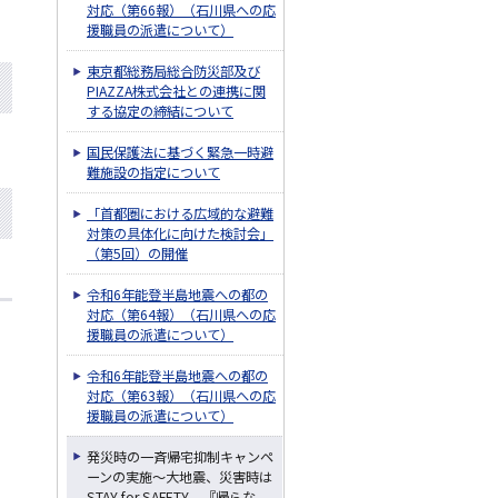
対応（第66報）（石川県への応
援職員の派遣について）
東京都総務局総合防災部及び
PIAZZA株式会社との連携に関
する協定の締結について
国民保護法に基づく緊急一時避
難施設の指定について
「首都圏における広域的な避難
対策の具体化に向けた検討会」
（第5回）の開催
令和6年能登半島地震への都の
対応（第64報）（石川県への応
援職員の派遣について）
令和6年能登半島地震への都の
対応（第63報）（石川県への応
援職員の派遣について）
発災時の一斉帰宅抑制キャンペ
ーンの実施～大地震、災害時は
STAY for SAFETY 『帰らな