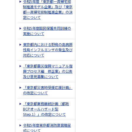
令和5年度「東京都一斉帰宅抑
制推進モデル企業」及び「東京
都一斉帰宅抑制推進企業」の決
定について
令和5年度国民保護共同訓練の
実施について
東京都内における野鳥の高病原
性鳥インフルエンザの発生及び
対応について
「東京都震災復興マニュアル復
興プロセス編 修正案」の公表
及び意見募集について
「東京都災害時受援応援計画」
の改定について
「東京都業務継続計画（都政
BCPオールハザード型
Step.1）」の改定について
令和5年度東京都消防褒賞贈呈
式について