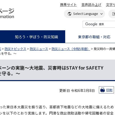
携帯サイト
音声読み上げ
文字
知ろう・学ぼう・防災知識
東京都の取組・対応
応
>
防災トピックス
>
防災ニュース
>
防災ニュース（令和5年度）
> 発災時の一斉
なたを守る。～
ンの実施～大地震、災害時はSTAY for SAFETY
を守る。～
更新日 令和6年3月8日
印刷
った東日本大震災を振り返り、首都直下地震などの大地震に備えるため
ンを以下のとおり実施します。円滑な救出救助活動や帰宅困難者の安全