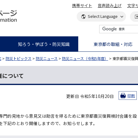
携帯サイト
音声読み上げ
文字
知ろう・学ぼう・防災知識
東京都の取組・対応
応
>
防災トピックス
>
防災ニュース
>
防災ニュース（令和5年度）
> 東京都震災復
催について
更新日 令和5年10月20日
印刷
専門的見地から意見又は助言を得るために東京都震災復興検討会議を設
を下記のとおり開催しますので、お知らせします。