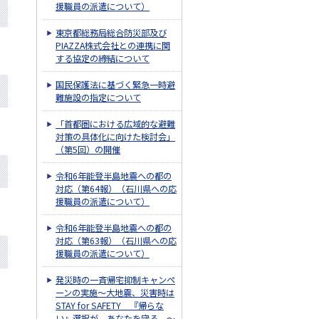
援職員の派遣について）
東京都総務局総合防災部及び
PIAZZA株式会社との連携に関
する協定の締結について
国民保護法に基づく緊急一時避
難施設の指定について
「首都圏における広域的な避難
対策の具体化に向けた検討会」
（第5回）の開催
令和6年能登半島地震への都の
対応（第64報）（石川県への応
援職員の派遣について）
令和6年能登半島地震への都の
対応（第63報）（石川県への応
援職員の派遣について）
発災時の一斉帰宅抑制キャンペ
ーンの実施～大地震、災害時は
STAY for SAFETY 『帰らな
い』選択が、あなたを守る。～