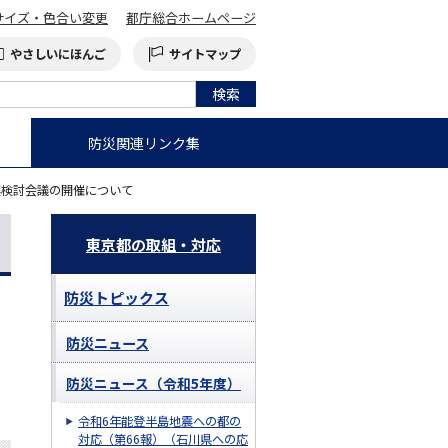
サイズ・色合い変更
都庁総合ホームページ
やさしいにほんご
サイトマップ
防災関連リンク集
興検討会議の開催について
東京都の取組・対応
防災トピックス
防災ニュース
防災ニュース（令和5年度）
令和6年能登半島地震への都の
対応（第66報）（石川県への応