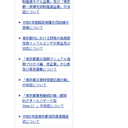
制推進モデル企業」及び「東京
都一斉帰宅抑制推進企業」の決
定について
令和5年度国民保護共同訓練の
実施について
東京都内における野鳥の高病原
性鳥インフルエンザの発生及び
対応について
「東京都震災復興マニュアル復
興プロセス編 修正案」の公表
及び意見募集について
「東京都災害時受援応援計画」
の改定について
「東京都業務継続計画（都政
BCPオールハザード型
Step.1）」の改定について
令和5年度東京都消防褒賞贈呈
式について