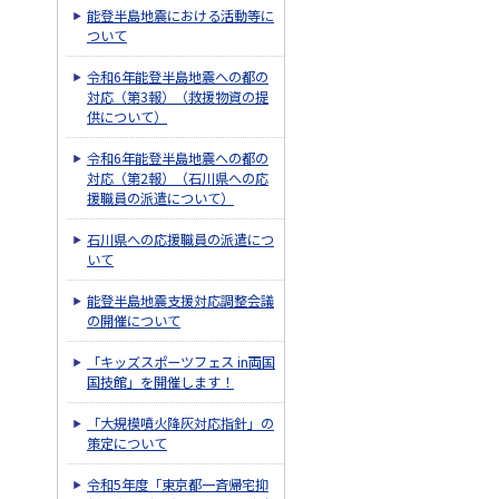
能登半島地震における活動等に
ついて
令和6年能登半島地震への都の
対応（第3報）（救援物資の提
供について）
令和6年能登半島地震への都の
対応（第2報）（石川県への応
援職員の派遣について）
石川県への応援職員の派遣につ
いて
能登半島地震支援対応調整会議
の開催について
「キッズスポーツフェス in両国
国技館」を開催します！
「大規模噴火降灰対応指針」の
策定について
令和5年度「東京都一斉帰宅抑