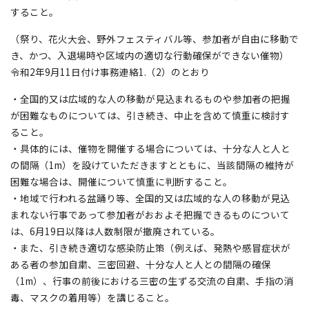
すること。
（祭り、花火大会、野外フェスティバル等、参加者が自由に移動で
き、かつ、入退場時や区域内の適切な行動確保ができない催物）
令和2年9月11日付け事務連絡1.（2）のとおり
・全国的又は広域的な人の移動が見込まれるものや参加者の把握
が困難なものについては、引き続き、中止を含めて慎重に検討す
ること。
・具体的には、催物を開催する場合については、十分な人と人と
の間隔（1m）を設けていただきますとともに、当該間隔の維持が
困難な場合は、開催について慎重に判断すること。
・地域で行われる盆踊り等、全国的又は広域的な人の移動が見込
まれない行事であって参加者がおおよそ把握できるものについて
は、6月19日以降は人数制限が撤廃されている。
・また、引き続き適切な感染防止策（例えば、発熱や感冒症状が
ある者の参加自粛、三密回避、十分な人と人との間隔の確保
（1m）、行事の前後における三密の生ずる交流の自粛、手指の消
毒、マスクの着用等）を講じること。