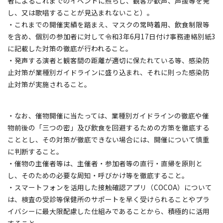
者によるこれまでのイベントに照らし、観客が歓声、声援等を発
し、又は歌唱することが見込まれないこと）。
・これまでの開催実績を踏まえ、マスクの常時着用、飲食制限等
を含め、個別の参加者に対して令和3年6月17日付け事務連絡別紙3
に記載した対策の徹底が行われること。
・発声する演者と観客間の距離が適切に保たれている等、感染防
止対策が業種別ガイドラインに盛り込まれ、それに則った感染防
止対策が実施されること。
・なお、催物開催に当たっては、業種別ガイドラインの徹底や催
物前後の「三つの密」及び飲食を回避するための方策を徹底する
こととし、その対策が徹底できない場合には、開催について慎重
に判断すること。
・催物の主催者等は、主催者・参加者等の直行・直帰を原則と
し、そのための必要な周知・呼びかけ等を徹底すること。
・スマートフォンを活用した接触確認アプリ（COCOA）について
は、検査の受診等保健所のサポートを早く受けられることやプラ
イバシーに最大限配慮した仕組みであることから、積極的に活用