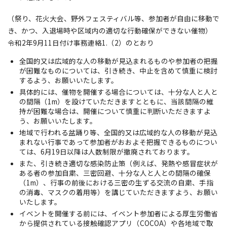
（祭り、花火大会、野外フェスティバル等、参加者が自由に移動で
き、かつ、入退場時や区域内の適切な行動確保ができない催物）
令和2年9月11日付け事務連絡1.（2）のとおり
全国的又は広域的な人の移動が見込まれるものや参加者の把握
が困難なものについては、引き続き、中止を含めて慎重に検討
するよう、お願いいたします。
具体的には、催物を開催する場合については、十分な人と人と
の間隔（1m）を設けていただきますとともに、当該間隔の維
持が困難な場合は、開催について慎重に判断いただきますよ
う、お願いいたします。
地域で行われる盆踊り等、全国的又は広域的な人の移動が見込
まれない行事であって参加者がおおよそ把握できるものについ
ては、6月19日以降は人数制限が撤廃されております。
また、引き続き適切な感染防止策（例えば、発熱や感冒症状が
ある者の参加自粛、三密回避、十分な人と人との間隔の確保
（1m）、行事の前後における三密の生ずる交流の自粛、手指
の消毒、マスクの着用等）を講じていただきますよう、お願い
いたします。
イベントを開催する前には、イベント参加者による厚生労働省
から提供されている接触確認アプリ（COCOA）や各地域で取