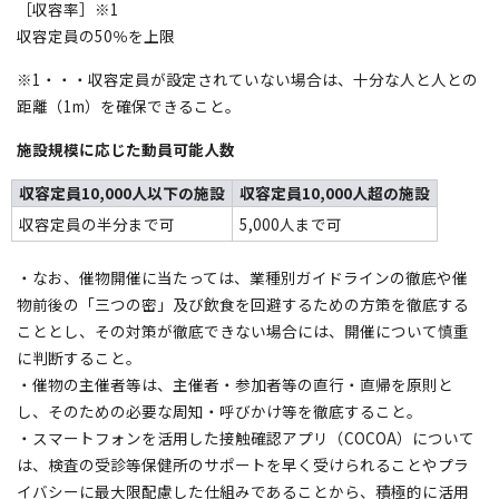
［収容率］※1
収容定員の50％を上限
※1・・・収容定員が設定されていない場合は、十分な人と人との
距離（1m）を確保できること。
施設規模に応じた動員可能人数
収容定員10,000人以下の施設
収容定員10,000人超の施設
収容定員の半分まで可
5,000人まで可
・なお、催物開催に当たっては、業種別ガイドラインの徹底や催
物前後の「三つの密」及び飲食を回避するための方策を徹底する
こととし、その対策が徹底できない場合には、開催について慎重
に判断すること。
・催物の主催者等は、主催者・参加者等の直行・直帰を原則と
し、そのための必要な周知・呼びかけ等を徹底すること。
・スマートフォンを活用した接触確認アプリ（COCOA）について
は、検査の受診等保健所のサポートを早く受けられることやプラ
イバシーに最大限配慮した仕組みであることから、積極的に活用