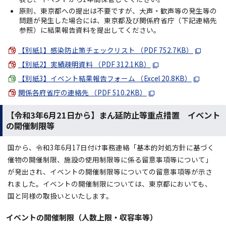
原則、東京都への提出は不要ですが、大声・歓声等の発生等の
問題が発生した場合には、東京都及び関係府省庁（下記連絡先
参照）に結果報告資料を提出してください。
【別紙1】感染防止策チェックリスト （PDF 752.7KB）
【別紙2】実績疎明資料 （PDF 312.1KB）
【別紙3】イベント結果報告フォーム （Excel 20.8KB）
関係各府省庁の連絡先 （PDF 510.2KB）
【令和3年6月21日から】まん延防止等重点措置 イベント
の開催制限等
国から、令和3年6月17日付け事務連絡「基本的対処方針に基づく
催物の開催制限、施設の使用制限等に係る留意事項等について」
が発出され、イベントの開催制限等についての留意事項等が示さ
れました。イベントの開催制限については、東京都においても、
国と同様の取扱いといたします。
イベントの開催制限（人数上限・収容率等）