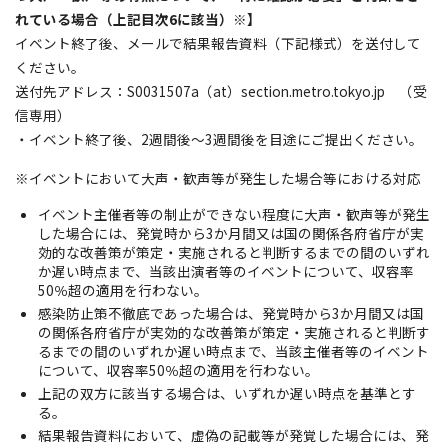
れている場合（上記目次6に該当）※】
イベント終了後、メールで結果報告資料（下記様式）を送付して
ください。
送付先アドレス：S0031507a（at）section.metro.tokyo.jp （受
信専用）
・イベント終了後、2週間後～3週間後を目途にご提出ください。
※イベントにおいて大声・歓声等が発生した場合等における対応
イベント主催者等の制止ができない程度に大声・歓声等が発生
した場合には、発覚時から3か月間又は国の関係各府省庁が実
効的な改善策が策定・実施されると判断するまでの間のいずれ
か遅い時点まで、当該出演者等のイベントについて、収容率
50％超の適用を行わない。
感染防止策不徹底であった場合は、発覚時から3か月間又は国
の関係各府省庁が実効的な改善策が策定・実施されると判断す
るまでの間のいずれか遅い時点まで、当該主催者等のイベント
について、収容率50％超の適用を行わない。
上記の双方に該当する場合は、いずれか遅い時点を基準とす
る。
結果報告資料において、虚偽の記載等が発覚した場合には、発