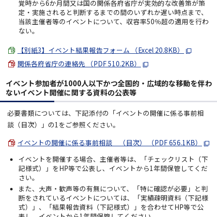
覚時から6か月間又は国の関係各府省庁が実効的な改善策が策
定・実施されると判断するまでの間のいずれか遅い時点まで、
当該主催者等のイベントについて、収容率50％超の適用を行わ
ない。
【別紙3】イベント結果報告フォーム （Excel 20.8KB）
関係各府省庁の連絡先 （PDF 510.2KB）
イベント参加者が1000人以下かつ全国的・広域的な移動を伴わ
ないイベント開催に関する資料の公表等
必要書類については、下記添付の「イベントの開催に係る事前相
談（目次）」の1をご参照ください。
イベントの開催に係る事前相談 （目次） （PDF 656.1KB）
イベントを開催する場合、主催者等は、「チェックリスト（下
記様式）」をHP等で公表し、イベントから1年間保管してくだ
さい。
また、大声・歓声等の有無について、「特に確認が必要」と判
断をされているイベントについては、「実績疎明資料（下記様
式）」、「結果報告資料（下記様式）」を合わせてHP等で公
表し、イベントから1年間保管してください。