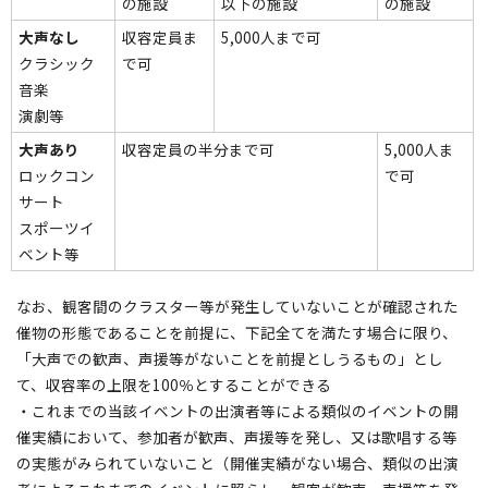
の施設
以下の施設
の施設
大声なし
収容定員ま
5,000人まで可
クラシック
で可
音楽
演劇等
大声あり
収容定員の半分まで可
5,000人ま
ロックコン
で可
サート
スポーツイ
ベント等
なお、観客間のクラスター等が発生していないことが確認された
催物の形態であることを前提に、下記全てを満たす場合に限り、
「大声での歓声、声援等がないことを前提としうるもの」とし
て、収容率の上限を100％とすることができる
・これまでの当該イベントの出演者等による類似のイベントの開
催実績において、参加者が歓声、声援等を発し、又は歌唱する等
の実態がみられていないこと（開催実績がない場合、類似の出演