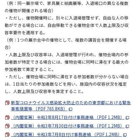
（例：同一展示場で、家具展と絵画展等、入退場口の異なる複数
の催物が開催される場合）
・ただし、催物開催時に、別々に入退場管理せず、自由な人の移
動ができる場合には、自由移動できる催物全体で人数上限及び収
容率要件を適用する。
（例：1つの展示会中の催物として、複数の講習会を開催する場
合）
・人数上限及び収容率は、入退場管理が行われ、催物会場内の参
加者数が特定できる場合には、催物会場に同時に滞在する最大の
参加者数で算定すること。
・ただし、催物会場に同時に滞在する参加者数が分からない場合
は、1日当たりの参加者数などを用い、施設内の収容状況を推定
し、人数上限及び収容率を算定すること。
新型コロナウイルス感染拡大防止のための東京都における緊急
事態措置等 （PDF 765.8KB）
（内閣官房）令和3年8月17日付け事務連絡 （PDF 1.2MB）
（内閣官房）令和3年7月30日付け事務連絡 （PDF 1.2MB）
（内閣官房）令和3年7月8日付け事務連絡 （PDF 1.2MB）