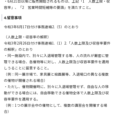
・6月21日以降に販売開始されるものは、上記「1 人数上限・収
容率」、「2 営業時間短縮等の要請」を満たすこと。
4.留意事項
令和3年6月17日付け事務連絡2.（5）のとおり
（人数上限・収容率の解釈）
令和3年2月26日付け事務連絡1.（1）2.「人数上限及び収容率要件
の解釈」のとおり
・同一施設内で、別々に入退場管理する等、人の流れが厳密に管
理できる場合、各催物等に対し、人数上限及び収容率要件を適用
しうることに留意すること。
（例：同一展示場で、家具展と絵画展等、入退場口の異なる複数
の催物が開催される場合）
・ただし、催物開催時に、別々に入退場管理せず、自由な人の移
動ができる場合には、自由移動できる催物全体で人数上限及び収
容率要件を適用する。
（例：1つの展示会中の催物として、複数の講習会を開催する場
合）