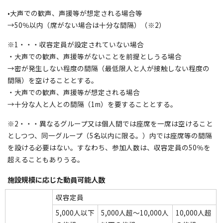
•大声での歓声、声援等が想定される場合等
→50％以内（席がない場合は十分な間隔）（※2）
※1・・・収容定員が設定されていない場合
・大声での歓声、声援等がないことを前提としうる場合
→密が発生しない程度の間隔（最低限人と人が接触しない程度の
間隔）を空けることとする。
・大声での歓声、声援等が想定される場合
→十分な人と人との間隔（1m）を要することとする。
※2・・・異なるグループ又は個人間では座席を一席は空けること
としつつ、同一グループ（5名以内に限る。）内では座席等の間隔
を設ける必要はない。すなわち、参加人数は、収容定員の50％を
超えることもありうる。
施設規模に応じた動員可能人数
収容定員
5,000人以下
5,000人超～10,000人
10,000人超