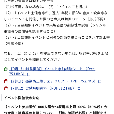
した際の音声又は動画のデータ
（形式不問。ない場合は、（2）-1～3すべてを提出）
（2）-1イベント主催者等が、過去1年間に類似の音声・歓声等な
しのイベントを開催した際の音声又は動画のデータ（形式不問）
（2）-2 当該類似イベントの来場者層の類似性の説明（ジャンル、
来場者の属性等を説明すること）
（2）-3 当該類似イベントと同種の対策を講じることを示す計画書
（形式不問）
なお、（1）又は（2）を提出できない場合は、収容率50％を上限
としてイベントを開催してください。
【9月13日以降開催】イベント事前相談シート （Excel
753.8KB）
【別紙1】感染防止策チェックリスト （PDF 752.7KB）
【別紙2】実績疎明資料 （PDF 312.1KB）
イベント開催後の対応
【イベント参加者が1000人超かつ収容率上限100％（50％超）か
つ大声・歓声等の有無について、「特に確認が必要」と判断をさ