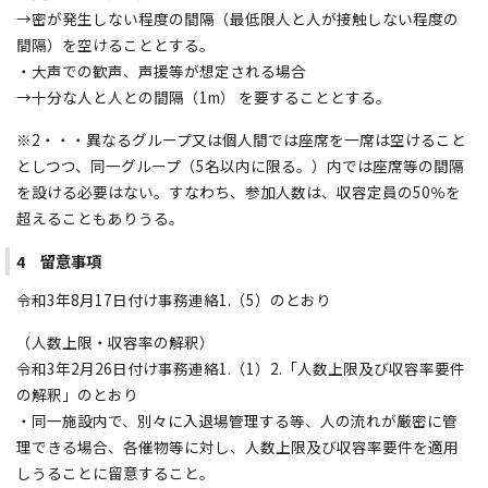
→密が発生しない程度の間隔（最低限人と人が接触しない程度の
間隔）を空けることとする。
・大声での歓声、声援等が想定される場合
→十分な人と人との間隔（1m） を要することとする。
※2・・・異なるグループ又は個人間では座席を一席は空けること
としつつ、同一グループ（5名以内に限る。）内では座席等の間隔
を設ける必要はない。すなわち、参加人数は、収容定員の50％を
超えることもありうる。
4 留意事項
令和3年8月17日付け事務連絡1.（5）のとおり
（人数上限・収容率の解釈）
令和3年2月26日付け事務連絡1.（1）2.「人数上限及び収容率要件
の解釈」のとおり
・同一施設内で、別々に入退場管理する等、人の流れが厳密に管
理できる場合、各催物等に対し、人数上限及び収容率要件を適用
しうることに留意すること。