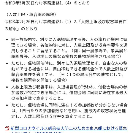
令和3年5月28日付け事務連絡1.（4）のとおり
（人数上限・収容率の解釈）
令和3年2月26日付け事務連絡1.（1）2.「人数上限及び収容率要件
の解釈」のとおり
同一施設内で、別々に入退場管理する等、人の流れが厳密に管
理できる場合、各催物等に対し、人数上限及び収容率要件を適
用しうることに留意すること。（例：同一展示場で、家具展と
絵画展等、入退場口の異なる複数の催物が開催される場合）
ただし、催物開催時に、別々に入退場管理せず、自由な人の移
動ができる場合には、自由移動できる催物全体で人数上限及び
収容率要件を適用する。（例：1つの展示会中の催物として、
複数の講習会を開催する場合）
人数上限及び収容率は、入退場管理が行われ、催物会場内の参
加者数が特定できる場合には、催物会場に同時に滞在する最大
の参加者数で算定すること。
ただし、催物会場に同時に滞在する参加者数が分からない場合
は、1日当たりの参加者数などを用い、施設内の収容状況を推
定し、人数上限及び収容率を算定すること。
新型コロナウイルス感染拡大防止のための東京都における緊急