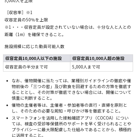
5,000人を上限
［収容率］※1
収容定員の50％を上限
※1・・・収容定員が設定されていない場合は、十分な人と人との
距離（1m）を確保できること。
施設規模に応じた動員可能人数
収容定員10,000人以下の施設
収容定員10,000人超の施設
収容定員の半分まで可
5,000人まで可
なお、催物開催に当たっては、業種別ガイドラインの徹底や催
物前後の「三つの密」及び飲食を回避するための方策を徹底す
ることとし、その対策が徹底できない場合には、開催について
慎重に判断すること。
催物の主催者等は、主催者・参加者等の直行・直帰を原則と
し、そのための必要な周知・呼びかけ等を徹底すること。
スマートフォンを活用した接触確認アプリ（COCOA）につい
ては、検査の受診等保健所のサポートを早く受けられることや
プライバシーに最大限配慮した仕組みであることから、積極的
に活用すること。