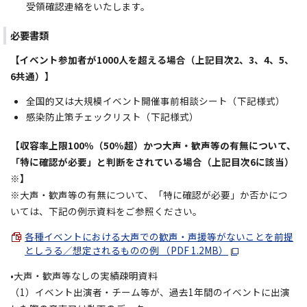
受領確認連絡をいたします。
必要書類
【イベント参加者が1000人を超える場合（上記目次2、3、4、5、
6共通）】
全国的又は大規模イベント開催事前相談シート（下記様式）
感染防止策チェックリスト（下記様式）
【収容率上限100％（50％超）かつ大声・歓声等の有無について、
「特に確認が必要」と判断をされている場合（上記目次6に該当）
※】
※大声・歓声等の有無について、「特に確認が必要」か否かにつ
いては、下記の例示資料をご参照ください。
各種イベントにおける大声での歓声・声援等がないことを前提
としうる／想定されるものの例 （PDF 1.2MB）
•大声・歓声等なしの実績疎明資料
（1）イベント出演者・チーム等が、過去1年間のイベントに出演