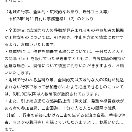
すること。
（地域の行事、全国的・広域的なお祭り、野外フェス等）
令和2年9月11日付け事務連絡1.（2）のとおり
・全国的又は広域的な人の移動が見込まれるものや参加者の把握
が困難なものについては、引き続き、中止を含めて慎重に検討す
るよう、お願いいたします。
・具体的には、催物を開催する場合については、十分な人と人と
の間隔（1m）を設けていただきますとともに、当該間隔の維持が
困難な場合は、開催について慎重に判断いただきますよう、お願
いいたします。
・地域で行われる盆踊り等、全国的又は広域的な人の移動が見込
まれない行事であって参加者がおおよそ把握できるものについて
は、6月19日以降は人数制限が撤廃されております。
・また、引き続き適切な感染防止策（例えば、発熱や感冒症状が
ある者の参加自粛、三密回避、十分な人と人との間隔の確保
（1m）、行事の前後における三密の生ずる交流の自粛、手指の消
毒、マスクの着用等）を講じていただきますよう、お願いいたし
ます。