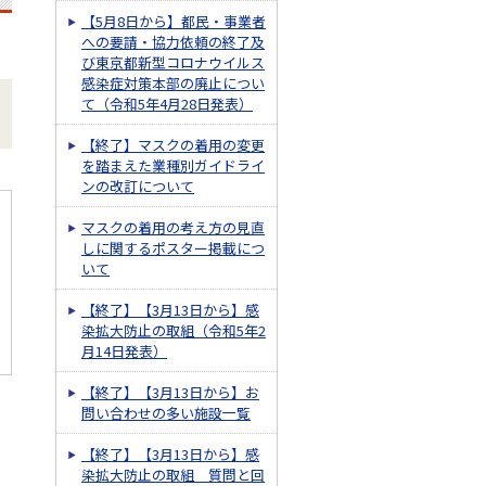
【5月8日から】都民・事業者
への要請・協力依頼の終了及
び東京都新型コロナウイルス
感染症対策本部の廃止につい
て（令和5年4月28日発表）
【終了】マスクの着用の変更
を踏まえた業種別ガイドライ
ンの改訂について
マスクの着用の考え方の見直
しに関するポスター掲載につ
いて
【終了】【3月13日から】感
染拡大防止の取組（令和5年2
月14日発表）
【終了】【3月13日から】お
問い合わせの多い施設一覧
【終了】【3月13日から】感
染拡大防止の取組 質問と回