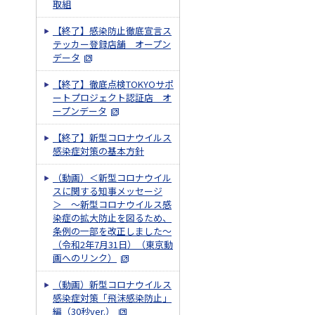
取組
【終了】感染防止徹底宣言ス
テッカー登録店舗 オープン
データ
【終了】徹底点検TOKYOサポ
ートプロジェクト認証店 オ
ープンデータ
【終了】新型コロナウイルス
感染症対策の基本方針
（動画）＜新型コロナウイル
スに関する知事メッセージ
＞ ～新型コロナウイルス感
染症の拡大防止を図るため、
条例の一部を改正しました～
（令和2年7月31日）（東京動
画へのリンク）
（動画）新型コロナウイルス
感染症対策「飛沫感染防止」
編（30秒ver.）