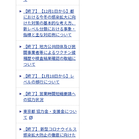
【終了】【12月1日から】都
における今冬の感染拡大に向
けた対策の基本的な考え方、
新レベル分類における事象・
指標と主な対応例について
【終了】地方公共団体及び民
間事業者等によるワクチン接
種歴や検査結果確認の取組に
ついて
【終了】【1月18日から】レ
ベルの移行について
【終了】営業時間短縮要請へ
の協力状況
東京都 協力金・支援金につい
て
【終了】 新型コロナウイルス
感染拡大防止の徹底に向けた