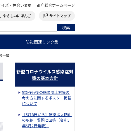
サイズ・色合い変更
都庁総合ホームページ
やさしいにほんご
サイトマップ
防災関連リンク集
設一覧
新型コロナウイルス感染症対
策の基本方針
5類移行後の感染防止対策の
考え方に関するポスター掲載
について
【5月8日から】感染拡大防止
の取組 質問と回答（令和5
年5月2日発表）