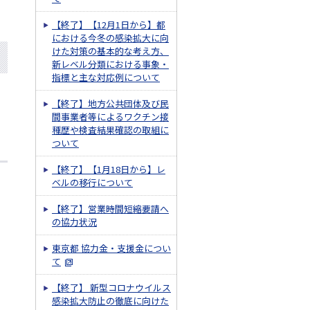
【終了】【12月1日から】都
における今冬の感染拡大に向
けた対策の基本的な考え方、
新レベル分類における事象・
指標と主な対応例について
【終了】地方公共団体及び民
間事業者等によるワクチン接
種歴や検査結果確認の取組に
ついて
【終了】【1月18日から】レ
ベルの移行について
【終了】営業時間短縮要請へ
の協力状況
東京都 協力金・支援金につい
て
【終了】 新型コロナウイルス
感染拡大防止の徹底に向けた