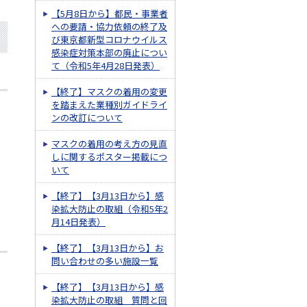
【5月8日から】都民・事業者
への要請・協力依頼の終了及
び東京都新型コロナウイルス
感染症対策本部の廃止につい
て（令和5年4月28日発表）
【終了】マスクの着用の変更
を踏まえた業種別ガイドライ
ンの改訂について
マスクの着用の考え方の見直
しに関するポスター掲載につ
いて
【終了】【3月13日から】感
染拡大防止の取組（令和5年2
月14日発表）
【終了】【3月13日から】お
問い合わせの多い施設一覧
【終了】【3月13日から】感
染拡大防止の取組 質問と回