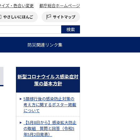
サイズ・色合い変更
都庁総合ホームページ
やさしいにほんご
サイトマップ
防災関連リンク集
新型コロナウイルス感染症対
策の基本方針
5類移行後の感染防止対策の
考え方に関するポスター掲載
について
【5月8日から】感染拡大防止
の取組 質問と回答（令和5
年5月2日発表）