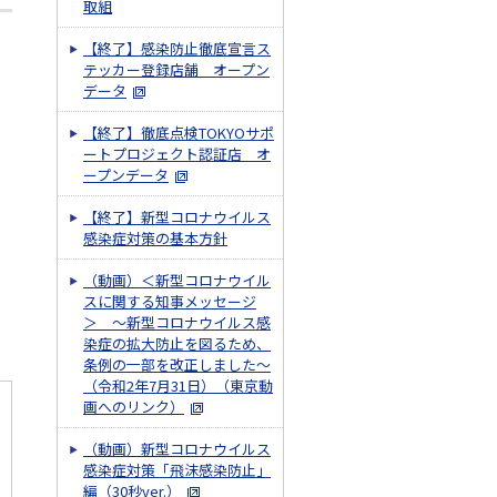
取組
【終了】感染防止徹底宣言ス
テッカー登録店舗 オープン
データ
【終了】徹底点検TOKYOサポ
ートプロジェクト認証店 オ
ープンデータ
【終了】新型コロナウイルス
感染症対策の基本方針
（動画）＜新型コロナウイル
スに関する知事メッセージ
＞ ～新型コロナウイルス感
染症の拡大防止を図るため、
条例の一部を改正しました～
（令和2年7月31日）（東京動
画へのリンク）
（動画）新型コロナウイルス
感染症対策「飛沫感染防止」
編（30秒ver.）