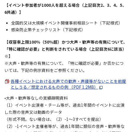
【イベント参加者が1000人を超える場合（上記目次2、3、4、5、
6共通）】
全国的又は大規模イベント開催事前相談シート（下記様式）
感染防止策チェックリスト（下記様式）
【収容率上限100％（50％超）かつ大声・歓声等の有無について、
「特に確認が必要」と判断をされている場合（上記目次6に該当）
※】
※大声・歓声等の有無について、「特に確認が必要」か否かにつ
いては、下記の例示資料をご参照ください。
各種イベントにおける大声での歓声・声援等がないことを前提
としうる／想定されるものの例 （PDF 1.2MB）
•大声・歓声等なしの実績疎明資料
（1）イベント出演者・チーム等が、過去1年間のイベントに出演
した際の音声又は動画のデータ
（形式不問。ない場合は、（2）-1～3すべてを提出）
（2）-1イベント主催者等が、過去1年間に類似の音声・歓声等な