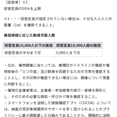
［収容率］※1
収容定員の50％を上限
※1・・・収容定員が設定されていない場合は、十分な人と人との
距離（1m）を確保できること。
施設規模に応じた動員可能人数
収容定員10,000人以下の施設
収容定員10,000人超の施設
収容定員の半分まで可
5,000人まで可
・なお、催物開催に当たっては、業種別ガイドラインの徹底や催
物前後の「三つの密」及び飲食を回避するための方策を徹底する
こととし、その対策が徹底できない場合には、開催について慎重
に判断すること。
・催物の主催者等は、主催者・参加者等の直行・直帰を原則と
し、そのための必要な周知・呼びかけ等を徹底すること。
・スマートフォンを活用した接触確認アプリ（COCOA）について
は、検査の受診等保健所のサポートを早く受けられることやプラ
イバシーに最大限配慮した仕組みであることから、積極的に活用