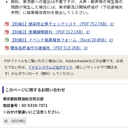
原則、東京都への提出は不要ですが、大声・歓声等の発生等の
問題が発生した場合には、東京都及び関係府省庁（下記連絡先
参照）に結果報告資料を提出してください。
【別紙1】感染防止策チェックリスト （PDF 752.7KB）
【別紙2】実績疎明資料 （PDF 312.1KB）
【別紙3】イベント結果報告フォーム （Excel 20.8KB）
関係各府省庁の連絡先 （PDF 510.2KB）
PDFファイルをご覧いただく場合には、Adobe Readerなどが必要です。お持
ちでない方は、
アドビシステムズ社のサイト
（新しいウィンドウで開きま
す）からダウンロード（無料）してください。
このページに関する
お問い合わせ
東京都総務局総合防災部
電話番号：03-5320-7071
※おかけ間違いにご注意ください。
ID 1015481