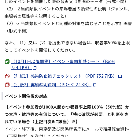
しのイベントを開催した際の音声又は動画のデータ（形式不問）
（2）-2 当該類似イベントの来場者層の類似性の説明（ジャンル、
来場者の属性等を説明すること）
（2）-3 当該類似イベントと同種の対策を講じることを示す計画書
（形式不問）
なお、（1）又は（2）を提出できない場合は、収容率50％を上限
としてイベントを開催してください。
【10月1日以降開催】イベント事前相談シート （Excel
754.1KB）
【別紙1】感染防止策チェックリスト （PDF 752.7KB）
【別紙2】実績疎明資料 （PDF 312.1KB）
イベント開催後の対応
【イベント参加者が1000人超かつ収容率上限100％（50％超）か
つ大声・歓声等の有無について、「特に確認が必要」と判断をさ
れている場合（上記目次6に該当）※】
イベント終了後、東京都及び関係府省庁にメールで結果報告資料
（下記様式）を送付してください。