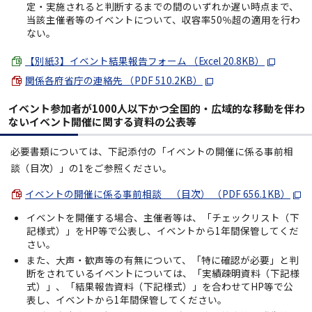
定・実施されると判断するまでの間のいずれか遅い時点まで、
当該主催者等のイベントについて、収容率50％超の適用を行わ
ない。
【別紙3】イベント結果報告フォーム （Excel 20.8KB）
関係各府省庁の連絡先 （PDF 510.2KB）
イベント参加者が1000人以下かつ全国的・広域的な移動を伴わ
ないイベント開催に関する資料の公表等
必要書類については、下記添付の「イベントの開催に係る事前相
談（目次）」の1をご参照ください。
イベントの開催に係る事前相談 （目次） （PDF 656.1KB）
イベントを開催する場合、主催者等は、「チェックリスト（下
記様式）」をHP等で公表し、イベントから1年間保管してくだ
さい。
また、大声・歓声等の有無について、「特に確認が必要」と判
断をされているイベントについては、「実績疎明資料（下記様
式）」、「結果報告資料（下記様式）」を合わせてHP等で公
表し、イベントから1年間保管してください。