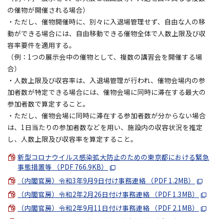
の催物が開催される場合）
・ただし、催物開催時に、別々に入退場管理せず、自由な人の移
動ができる場合には、自由移動できる催物全体で人数上限及び収
容率要件を適用する。
（例：1つの展示会中の催物として、複数の講習会を開催する場
合）
・人数上限及び収容率は、入退場管理が行われ、催物会場内の参
加者数が特定できる場合には、催物会場に同時に滞在する最大の
参加者数で算定すること。
・ただし、催物会場に同時に滞在する参加者数が分からない場合
は、1日当たりの参加者数などを用い、施設内の収容状況を推定
し、人数上限及び収容率を算定すること。
新型コロナウイルス感染拡大防止のための東京都における緊急
事態措置等 （PDF 766.9KB）
（内閣官房）令和3年9月9日付け事務連絡 （PDF 1.2MB）
（内閣官房）令和2年2月26日付け事務連絡 （PDF 1.3MB）
（内閣官房）令和2年9月11日付け事務連絡 （PDF 2.1MB）