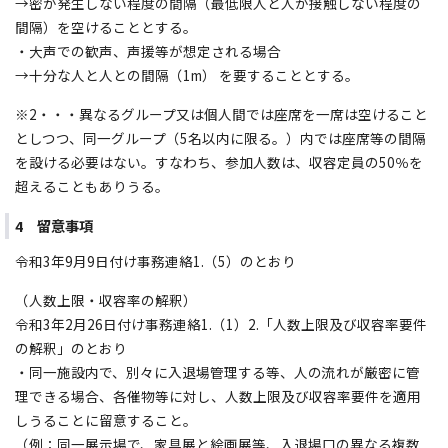
→密が発生しない程度の間隔（最低限人と人が接触しない程度の
間隔）を空けることとする。
・大声での歓声、声援等が想定される場合
→十分な人と人との間隔（1m） を要することとする。
※2・・・異なるグループ又は個人間では座席を一席は空けること
としつつ、同一グループ（5名以内に限る。）内では座席等の間隔
を設ける必要はない。すなわち、参加人数は、収容定員の50％を
超えることもありうる。
4 留意事項
令和3年9月9日付け事務連絡1.（5）のとおり
（人数上限・収容率の解釈）
令和3年2月26日付け事務連絡1.（1）2.「人数上限及び収容率要件
の解釈」のとおり
・同一施設内で、別々に入退場管理する等、人の流れが厳密に管
理できる場合、各催物等に対し、人数上限及び収容率要件を適用
しうることに留意すること。
（例：同一展示場で、家具展と絵画展等、入退場口の異なる複数