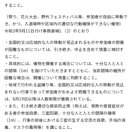
すること。
（祭り、花火大会、野外フェスティバル等、参加者が自由に移動で
き、かつ、入退場時や区域内の適切な行動確保ができない催物）
令和2年9月11日付け事務連絡1.（2）のとおり
・全国的又は広域的な人の移動が見込まれるものや参加者の把握
が困難なものについては、引き続き、中止を含めて慎重に検討す
ること。
・具体的には、催物を開催する場合については、十分な人と人と
の間隔（1m）を設けていただきますとともに、当該間隔の維持が
困難な場合は、開催について慎重に判断すること。
・地域で行われる盆踊り等、全国的又は広域的な人の移動が見込
まれない行事であって参加者がおおよそ把握できるものについて
は、6月19日以降は人数制限が撤廃されている。
・また、引き続き適切な感染防止策（例えば、発熱や感冒症状が
ある者の参加自粛、三密回避、十分な人と人との間隔の確保
（1m）、行事の前後における三密の生ずる交流の自粛、手指の消
毒、マスクの着用等）を講じること。