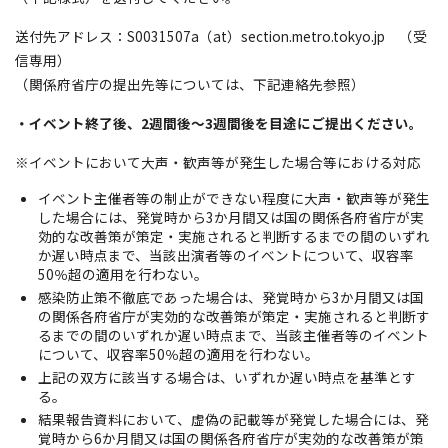
送付先アドレス：S0031507a（at）section.metro.tokyo.jp （受
信専用）
（関係府省庁の提出先等については、下記連絡先参照）
・イベント終了後、2週間後～3週間後を目途にご提出ください。
※イベントにおいて大声・歓声等が発生した場合等における対応
イベント主催者等の制止ができない程度に大声・歓声等が発生
した場合には、発覚時から3か月間又は国の関係各府省庁が実
効的な改善策が策定・実施されると判断するまでの間のいずれ
か遅い時点まで、当該出演者等のイベントについて、収容率
50％超の適用を行わない。
感染防止策不徹底であった場合は、発覚時から3か月間又は国
の関係各府省庁が実効的な改善策が策定・実施されると判断す
るまでの間のいずれか遅い時点まで、当該主催者等のイベント
について、収容率50％超の適用を行わない。
上記の双方に該当する場合は、いずれか遅い時点を基準とす
る。
結果報告資料において、虚偽の記載等が発覚した場合には、発
覚時から6か月間又は国の関係各府省庁が実効的な改善策が策