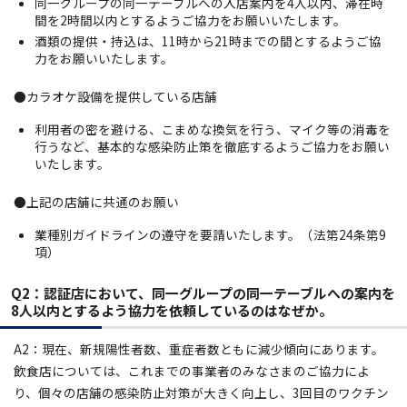
同一グループの同一テーブルへの入店案内を4人以内、滞在時
間を2時間以内とするようご協力をお願いいたします。
酒類の提供・持込は、11時から21時までの間とするようご協
力をお願いいたします。
●カラオケ設備を提供している店舗
利⽤者の密を避ける、こまめな換気を行う、マイク等の消毒を
行うなど、基本的な感染防止策を徹底するようご協力をお願い
いたします。
●上記の店舗に共通のお願い
業種別ガイドラインの遵守を要請いたします。（法第24条第9
項）
Q2：認証店において、同一グループの同一テーブルへの案内を
8人以内とするよう協力を依頼しているのはなぜか。
A2：現在、新規陽性者数、重症者数ともに減少傾向にあります。
飲食店については、これまでの事業者のみなさまのご協力によ
り、個々の店舗の感染防止対策が大きく向上し、3回目のワクチン