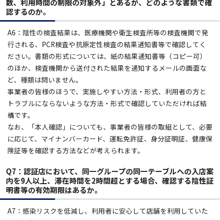
数、利用時間の制限の対象外」とあるが、どのような書類で確
認するのか。
A6：
陰性の検査結果は、医療機関や衛生検査所等の検査機関で発
行される、PCR検査や抗原定性検査の結果通知書等で確認してく
ださい。書類の形式については、紙の結果通知書等（コピー可）
のほか、検査機関から送付された結果を通知するメールの画面な
ど、種類は問いません。
事業者の皆様のほうで、実施しやすい方法・形式、利用者の方と
トラブルにならないような方法・形式で確認していただければ結
構です。
なお、「本⼈確認」についても、事業者の皆様の取組として、必要
に応じて、マイナンバーカード、運転免許証、⾝分証明証、健康保
険証等を確認する方法などが考えられます。
Q7：認証店において、同一グループの同一テーブルへの入店案
内を9人以上
、滞在時間を2時間超
とする場合、確認する陰性証
明書等の有効期限はあるか。
A7：
感染リスクを低減し、利用者に安心して店舗を利用していた