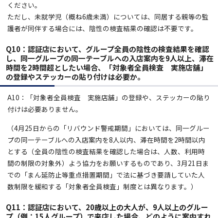
ください。
ただし、未就学児（概ね6歳未満）については、同居する親等の監
護者が同伴する場合には、陰性の検査結果の確認は不要です。
Q10：
認証店において、グループ全員の陰性の検査結果を確認
し、同一グループの同一テーブルへの入店案内を9人以上、滞在
時間を2時間超としたい場合、「対象者全員検査 実施店舗」
の登録やステッカーの貼り付けは必要か。
A10：「対象者全員検査 実施店舗」の登録や、ステッカーの貼り
付けは必要ありません。
（
4月25日
からの「リバウンド警戒期間」においては、同一グルー
プの同一テーブルへの入店案内を8人以内
、滞在時間を2時間以内
とする（
全員の陰性の検査結果を確認した場合は、人数、利用時
間の制限の対象外
）よう協力をお願いするものであり、3月21日ま
での「まん延防止等重点措置期間」で法に基づき要請していた人
数制限を緩和する「対象者全員検査」制度とは異なります。）
Q11：認証店において、20歳以上の大人が、9人以上のグルー
プ（例：15人グループ）で来店した場合、どのように案内すれ