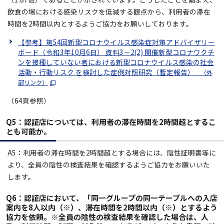
飲食の場における感染リスクを低減する観点から、利用者の滞在
時間を2時間以内とするようご協力をお願いしております。
【参考】第54回新型コロナウイルス感染症対策アドバイザリー
ボード（令和3年10月6日） 資料3－2(2) 開催新型コロナワクチ
ンを接種していない者における新型コロナウイルス感染の社会
活動・行動リスク を検討した症例対照研究（暫定報告）
（外
部リンク）
（64頁参照）
Q5：認証店については、利用者の滞在時間を2時間超とするこ
とも可能か。
A5：利用者の滞在時間を2時間超とする場合には、陰性証明書等に
より、全員の陰性の検査結果を確認するようご協力をお願いいた
します。
Q6：
認証店において、「同一グループの同一テーブルへの入店
案内を8人以内（※）、滞在時間を2時間以内（※）とするよう
協力を依頼。※全員の陰性の検査結果を確認した場合は、人