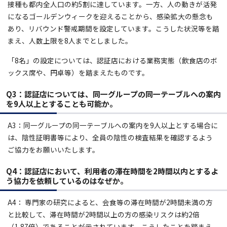
接種も都内全人口の約5割に達しています。一方、人の動きが活発
になるゴールデンウィークを迎えることから、感染拡大の懸念も
あり、リバウンド警戒期間を設定しています。こうした状況等を踏
まえ、人数上限を8人までとしました。
「8名」の設定については、認証店における業務実態（飲食店のボ
ックス席や、円卓等）を踏まえたものです。
Q3：認証店については、同一グループの同一テーブルへの案内
を9人以上とすることも可能か。
A3：同一グループの同一テーブルへの案内を9人以上とする場合に
は、陰性証明書等により、全員の陰性の検査結果を確認するよう
ご協力をお願いいたします。
Q4：認証店において、利用者の滞在時間を2時間以内とするよ
う協力を依頼しているのはなぜか。
A4： 専門家の研究によると、会食等の滞在時間が2時間未満の方
と比較して、滞在時間が2時間以上の方の感染リスクは約2倍
（1.87倍）であることが示されています。こうしたことを踏まえ、