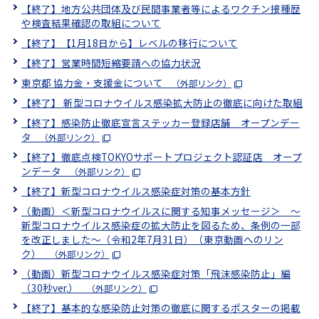
【終了】地方公共団体及び民間事業者等によるワクチン接種歴
や検査結果確認の取組について
【終了】【1月18日から】レベルの移行について
【終了】営業時間短縮要請への協力状況
東京都 協力金・支援金について
（外部リンク）
【終了】 新型コロナウイルス感染拡大防止の徹底に向けた取組
【終了】感染防止徹底宣言ステッカー登録店舗 オープンデー
タ
（外部リンク）
【終了】徹底点検TOKYOサポートプロジェクト認証店 オープ
ンデータ
（外部リンク）
【終了】新型コロナウイルス感染症対策の基本方針
（動画）＜新型コロナウイルスに関する知事メッセージ＞ ～
新型コロナウイルス感染症の拡大防止を図るため、条例の一部
を改正しました～（令和2年7月31日）（東京動画へのリン
ク）
（外部リンク）
（動画）新型コロナウイルス感染症対策「飛沫感染防止」編
（30秒ver.）
（外部リンク）
【終了】基本的な感染防止対策の徹底に関するポスターの掲載